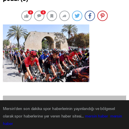
0
0
Mersin'den son dakika spor haberlerinin yayınlandığı ve bölgesel
olarak spor haberlerine yer veren haber sitesi...
mersin haber
mersin
haber