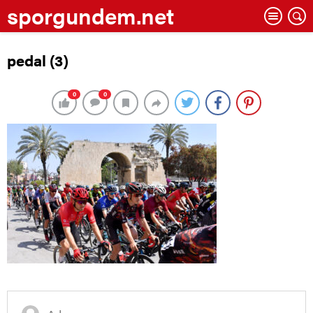
sporgundem.net
pedal (3)
0
0