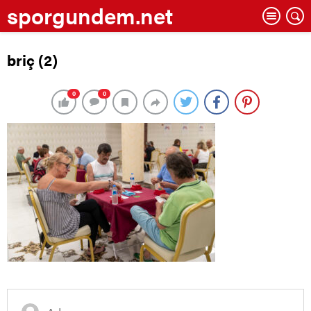
sporgundem.net
briç (2)
0
0