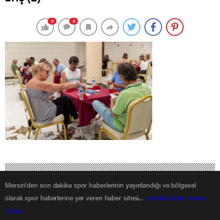
0
0
Mersin'den son dakika spor haberlerinin yayınlandığı ve bölgesel
olarak spor haberlerine yer veren haber sitesi...
mersin haber
mersin
haber