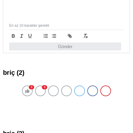
En az 10 karakter gerekli
Gönder
briç (2)
0
0