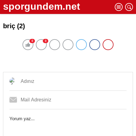
sporgundem.net
briç (2)
0
0