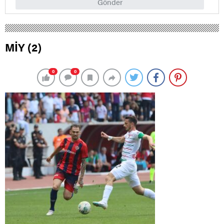
Gönder
MİY (2)
0
0