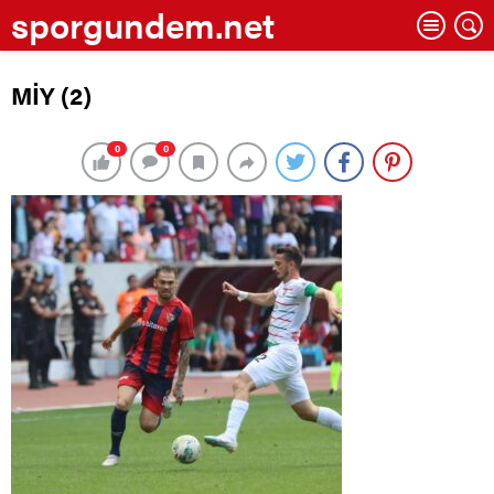
sporgundem.net
MİY (2)
0
0