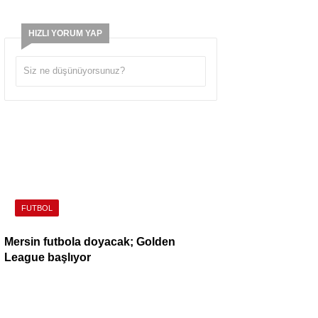
HIZLI YORUM YAP
FUTBOL
Mersin futbola doyacak; Golden
League başlıyor