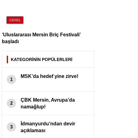
GENEL
‘Uluslararası Mersin Briç Festivali’
başladı
KATEGORİNİN POPÜLERLERİ
MSK’da hedef yine zirve!
1
ÇBK Mersin, Avrupa’da
2
namağlup!
İdmanyurdu’ndan devir
3
açıklaması