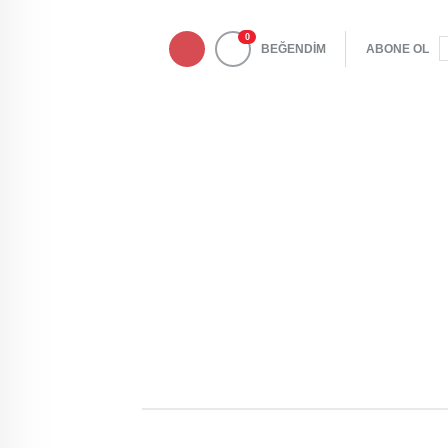
0
BEĞENDİM
ABONE OL