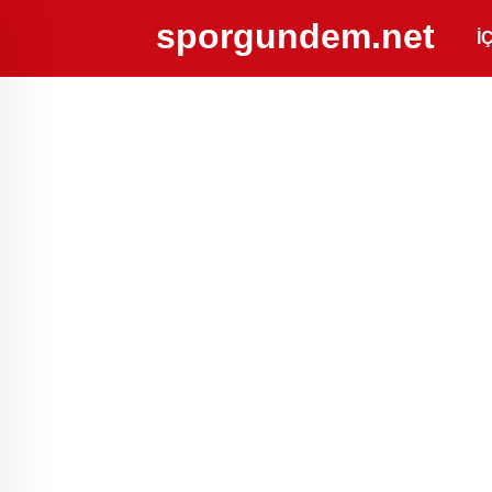
sporgundem.net
İ