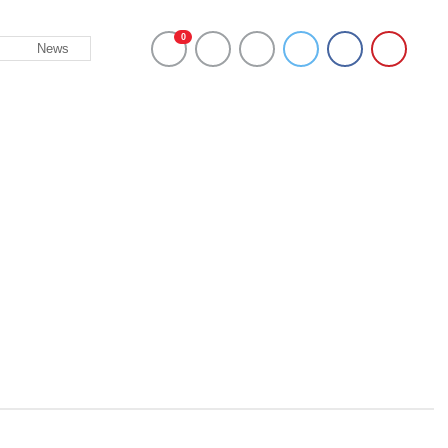
0
News