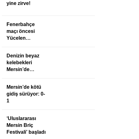
yine zirve!
Fenerbahçe
maçı öncesi
Yücelen
Anamurspor’a
anlamlı ziyaret
Denizin beyaz
kelebekleri
Mersin’de
buluştu
Mersin’de kötü
gidiş sürüyor: 0-
1
‘Uluslararası
Mersin Briç
Festivali’ başladı