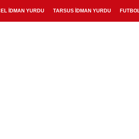
ÇEL İDMAN YURDU
TARSUS İDMAN YURDU
FUTBO