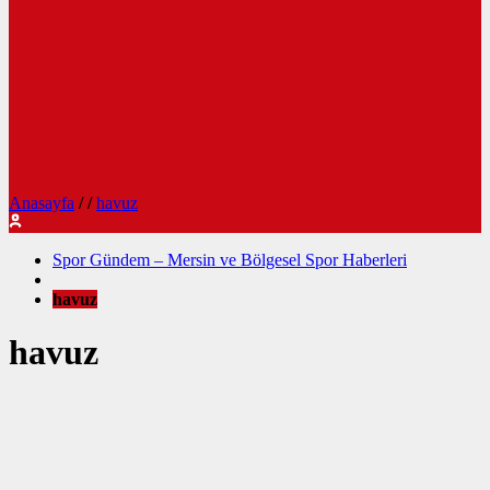
Anasayfa
/
/
havuz
Spor Gündem – Mersin ve Bölgesel Spor Haberleri
havuz
havuz