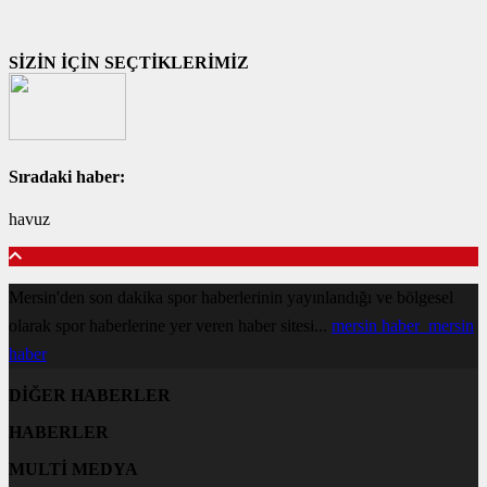
SİZİN İÇİN SEÇTİKLERİMİZ
Sıradaki haber:
havuz
Mersin'den son dakika spor haberlerinin yayınlandığı ve bölgesel
olarak spor haberlerine yer veren haber sitesi...
mersin haber
mersin
haber
DİĞER HABERLER
HABERLER
MULTİ MEDYA