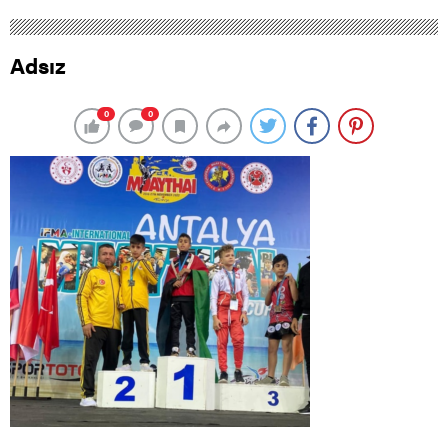
Adsız
0
0