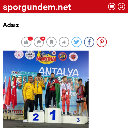
sporgundem.net
Adsız
0
0