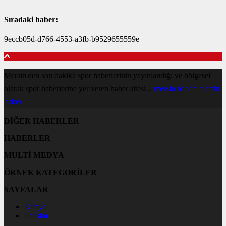
Sıradaki haber:
9eccb05d-d766-4553-a3fb-b9529655559e
Mersin'den son dakika spor haberlerinin yayınlandığı ve bölgesel
olarak spor haberlerine yer veren haber sitesi...
mersin haber
mersin
haber
DİĞER HABERLER
HABERLER
MULTİ MEDYA
ÖRNEK KATEGORİLER
SAYFALAR
Künye
İletişim