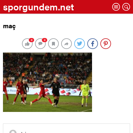
sporgundem.net
maç
0
0