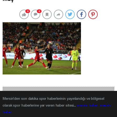
0
0
Mersin'den son dakika spor haberlerinin yayınlandığı ve bölgesel
olarak spor haberlerine yer veren haber sitesi...
mersin haber
mersin
haber