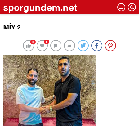
sporgundem.net
MİY 2
0
0