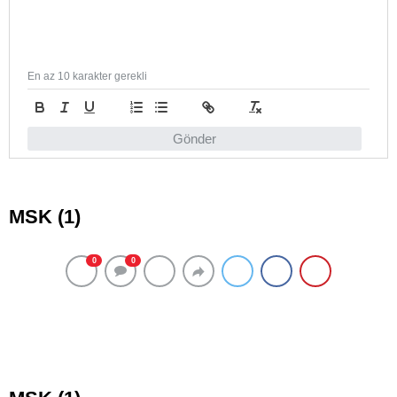
En az 10 karakter gerekli
Gönder
MSK (1)
0
0