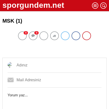
sporgundem.net
MSK (1)
0
0