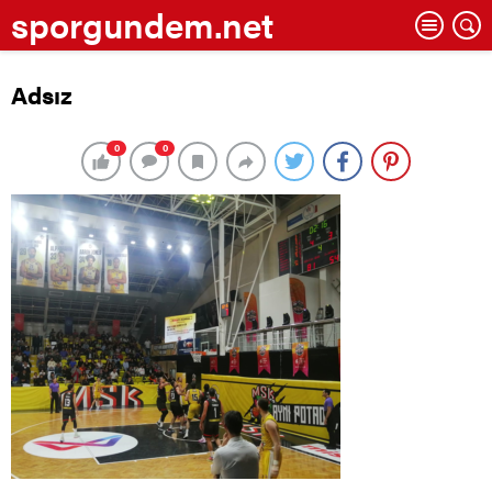
sporgundem.net
Adsız
0
0