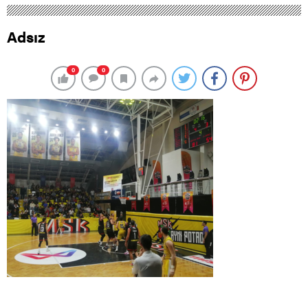
Adsız
0
0