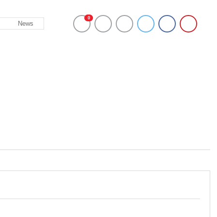
0
News