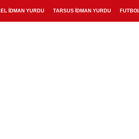
ÇEL İDMAN YURDU
TARSUS İDMAN YURDU
FUTBO