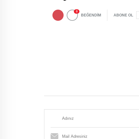
0
BEĞENDİM
ABONE OL