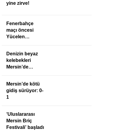
yine zirve!
Fenerbahçe
maçı öncesi
Yücelen
Anamurspor’a
anlamlı ziyaret
Denizin beyaz
kelebekleri
Mersin’de
buluştu
Mersin’de kötü
gidiş sürüyor: 0-
1
‘Uluslararası
Mersin Briç
Festivali’ başladı