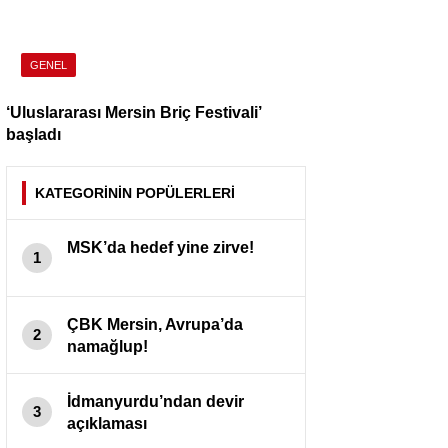
GENEL
‘Uluslararası Mersin Briç Festivali’
başladı
KATEGORİNİN POPÜLERLERİ
MSK’da hedef yine zirve!
1
ÇBK Mersin, Avrupa’da
2
namağlup!
İdmanyurdu’ndan devir
3
açıklaması