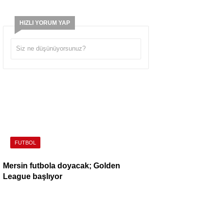
HIZLI YORUM YAP
FUTBOL
Mersin futbola doyacak; Golden
League başlıyor