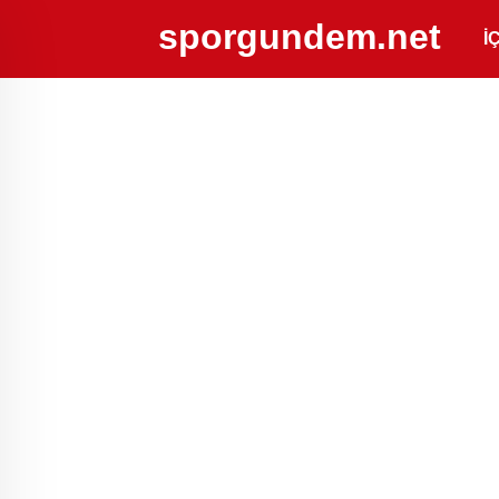
sporgundem.net
İ