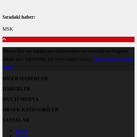
Sıradaki haber:
MSK
Mersin'den son dakika spor haberlerinin yayınlandığı ve bölgesel
olarak spor haberlerine yer veren haber sitesi...
mersin haber
mersin
haber
DİĞER HABERLER
HABERLER
MULTİ MEDYA
ÖRNEK KATEGORİLER
SAYFALAR
Künye
İletişim