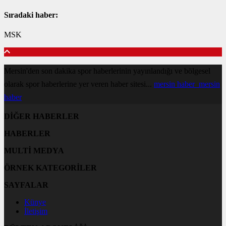
Sıradaki haber:
MSK
Mersin'den son dakika spor haberlerinin yayınlandığı ve bölgesel
olarak spor haberlerine yer veren haber sitesi...
mersin haber
mersin
haber
DİĞER HABERLER
HABERLER
MULTİ MEDYA
ÖRNEK KATEGORİLER
SAYFALAR
Künye
İletişim