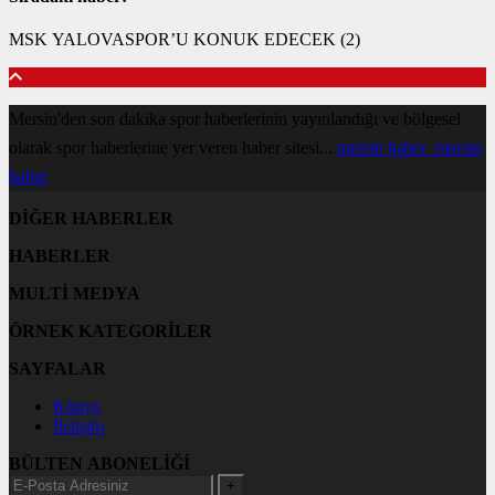
MSK YALOVASPOR’U KONUK EDECEK (2)
Mersin'den son dakika spor haberlerinin yayınlandığı ve bölgesel
olarak spor haberlerine yer veren haber sitesi...
mersin haber
mersin
haber
DİĞER HABERLER
HABERLER
MULTİ MEDYA
ÖRNEK KATEGORİLER
SAYFALAR
Künye
İletişim
BÜLTEN ABONELİĞİ
+