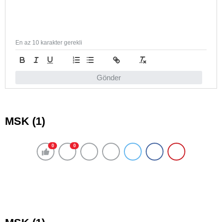
En az 10 karakter gerekli
Gönder
MSK (1)
0
0