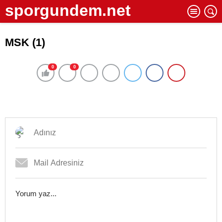
sporgundem.net
MSK (1)
0
0