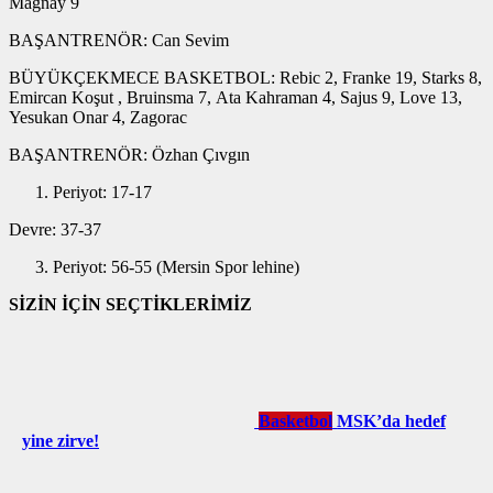
Magnay 9
BAŞANTRENÖR: Can Sevim
BÜYÜKÇEKMECE BASKETBOL: Rebic 2, Franke 19, Starks 8,
Emircan Koşut , Bruinsma 7, Ata Kahraman 4, Sajus 9, Love 13,
Yesukan Onar 4, Zagorac
BAŞANTRENÖR: Özhan Çıvgın
Periyot: 17-17
Devre: 37-37
Periyot: 56-55 (Mersin Spor lehine)
SİZİN İÇİN SEÇTİKLERİMİZ
Basketbol
MSK’da hedef
yine zirve!