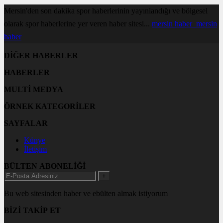
Mersin'den son dakika spor haberlerinin yayınlandığı ve bölgesel
olarak spor haberlerine yer veren haber sitesi...
mersin haber
mersin
haber
DİĞER HABERLER
HABERLER
MULTİ MEDYA
ÖRNEK KATEGORİLER
SAYFALAR
Künye
İletişim
BÜLTEN ABONELİĞİ
+
Bu web sitesinden haber ve ebülten almak istiyorum
BİZİ TAKİP ET