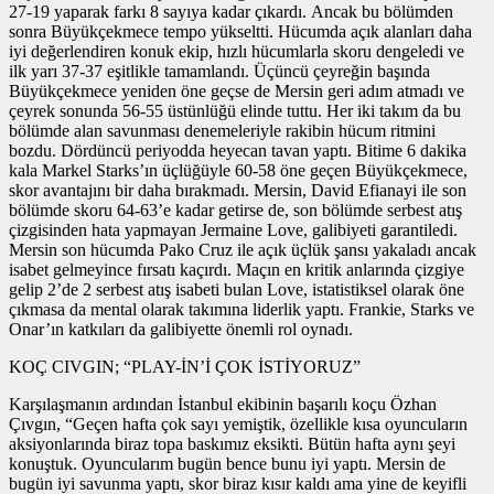
27-19 yaparak farkı 8 sayıya kadar çıkardı. Ancak bu bölümden
sonra Büyükçekmece tempo yükseltti. Hücumda açık alanları daha
iyi değerlendiren konuk ekip, hızlı hücumlarla skoru dengeledi ve
ilk yarı 37-37 eşitlikle tamamlandı. Üçüncü çeyreğin başında
Büyükçekmece yeniden öne geçse de Mersin geri adım atmadı ve
çeyrek sonunda 56-55 üstünlüğü elinde tuttu. Her iki takım da bu
bölümde alan savunması denemeleriyle rakibin hücum ritmini
bozdu. Dördüncü periyodda heyecan tavan yaptı. Bitime 6 dakika
kala Markel Starks’ın üçlüğüyle 60-58 öne geçen Büyükçekmece,
skor avantajını bir daha bırakmadı. Mersin, David Efianayi ile son
bölümde skoru 64-63’e kadar getirse de, son bölümde serbest atış
çizgisinden hata yapmayan Jermaine Love, galibiyeti garantiledi.
Mersin son hücumda Pako Cruz ile açık üçlük şansı yakaladı ancak
isabet gelmeyince fırsatı kaçırdı. Maçın en kritik anlarında çizgiye
gelip 2’de 2 serbest atış isabeti bulan Love, istatistiksel olarak öne
çıkmasa da mental olarak takımına liderlik yaptı. Frankie, Starks ve
Onar’ın katkıları da galibiyette önemli rol oynadı.
KOÇ CIVGIN; “PLAY-İN’İ ÇOK İSTİYORUZ”
Karşılaşmanın ardından İstanbul ekibinin başarılı koçu Özhan
Çıvgın, “Geçen hafta çok sayı yemiştik, özellikle kısa oyuncuların
aksiyonlarında biraz topa baskımız eksikti. Bütün hafta aynı şeyi
konuştuk. Oyuncularım bugün bence bunu iyi yaptı. Mersin de
bugün iyi savunma yaptı, skor biraz kısır kaldı ama yine de keyifli