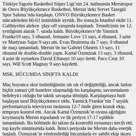
Türkiye Sigorta Basketbol Süper Ligi’nin 24. haftasında Mersinspor
ile Onvo Büyükçekmece Basketbol, Mersin’deki Servet Tazegül
Spor Salonu’nda karşılaştı. ONVO Büyükçekmece Basket
mücadeleden 66-63 üstünlükle ayrıldı. Bu sonuçla İstanbul ekibi 11.
Galibiyetini alırken play-off yarışında kopmadı. Temsilcimiz ise 12.
yenilgisini alarak 7. sırada kaldı. Büyükçekmece’de Yannick
Franke19 sayı, 5 ribaund, Jermaine Love 13 sayı, 4 ribaund, 3 asist
ve Martynas Sajus 9 sayı attı. Evan Bruinsma da 7 sayı, 9 ribaund
ile maçı tamamladı. Mersin’de ise Gabriel Olaseni 13 sayı, 11
ribaund ile double-double yaptı. Kartal Özmızrak 13 sayı, 3 ribaund,
4 asist ile oynarken David Efianayi 10 sayı üretti. Paco Cruz 10
sayı, Will Scott Magnay 9 sayı kaydetti.
MSK, HÜCUMDA SINIFTA KALDI
Maç boyunca skor üstünlüğünün sık sık el değiştirdiği, ancak farkın
hiçbir zaman çift hanelere ulaşmadığı bu karşılaşma, savunmaların
belirleyici olduğu bir taktik savaşına dönüştü. Karşılaşmaya hızlı
başlayan taraf Büyükçekmece oldu. Yannick Frankie’nin 7 sayılık
performansıyla televizyon molasına 12-7 önde giren konuk ekip,
tempoyu kontrol etti. Ancak Kartal Özmızrak’ın oyuna ağırlığını
koymasıyla Mersin toparlandı ve ilk periyot 17-17 eşitlikle
tamamlandı. Bu bölümde iki takım da kontrollü oynamayı tercih etti,
top kaybı minimumda kaldı. İkinci periyoda ise Mersin daha enerjik
başladı. Özmızrak’ın yönlendirdiği hücumlarla ev sahibi ekip skoru