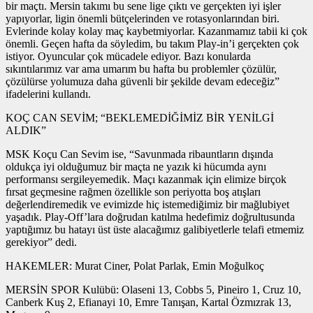
bir maçtı. Mersin takımı bu sene lige çıktı ve gerçekten iyi işler
yapıyorlar, ligin önemli bütçelerinden ve rotasyonlarından biri.
Evlerinde kolay kolay maç kaybetmiyorlar. Kazanmamız tabii ki çok
önemli. Geçen hafta da söyledim, bu takım Play-in’i gerçekten çok
istiyor. Oyuncular çok mücadele ediyor. Bazı konularda
sıkıntılarımız var ama umarım bu hafta bu problemler çözülür,
çözülürse yolumuza daha güvenli bir şekilde devam edeceğiz”
ifadelerini kullandı.
KOÇ CAN SEVİM; “BEKLEMEDİĞİMİZ BİR YENİLGİ
ALDIK”
MSK Koçu Can Sevim ise, “Savunmada ribauntların dışında
oldukça iyi olduğumuz bir maçta ne yazık ki hücumda aynı
performansı sergileyemedik. Maçı kazanmak için elimize birçok
fırsat geçmesine rağmen özellikle son periyotta boş atışları
değerlendiremedik ve evimizde hiç istemediğimiz bir mağlubiyet
yaşadık. Play-Off’lara doğrudan katılma hedefimiz doğrultusunda
yaptığımız bu hatayı üst üste alacağımız galibiyetlerle telafi etmemiz
gerekiyor” dedi.
HAKEMLER: Murat Ciner, Polat Parlak, Emin Moğulkoç
MERSİN SPOR Kulübü: Olaseni 13, Cobbs 5, Pineiro 1, Cruz 10,
Canberk Kuş 2, Efianayi 10, Emre Tanışan, Kartal Özmızrak 13,