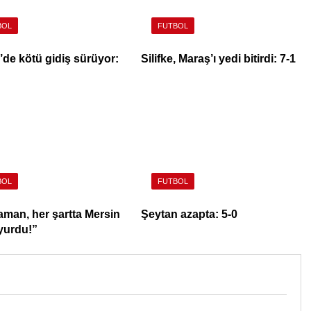
BOL
FUTBOL
’de kötü gidiş sürüyor:
Silifke, Maraş’ı yedi bitirdi: 7-1
BOL
FUTBOL
aman, her şartta Mersin
Şeytan azapta: 5-0
yurdu!”