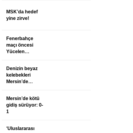
MSK’da hedef
yine zirve!
Fenerbahçe
maçı öncesi
Yücelen
Anamurspor’a
anlamlı ziyaret
Denizin beyaz
kelebekleri
Mersin’de
buluştu
Mersin’de kötü
gidiş sürüyor: 0-
1
‘Uluslararası