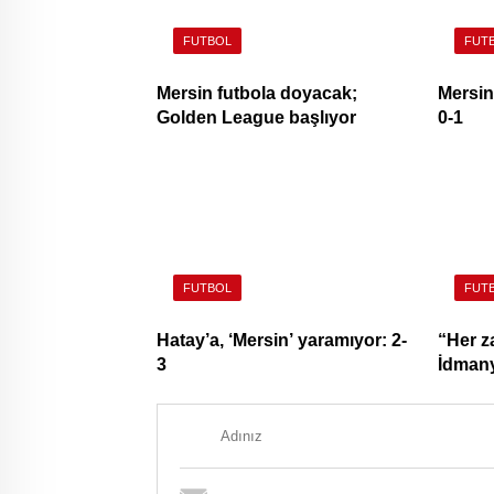
FUTBOL
FUT
Mersin futbola doyacak;
Mersin
Golden League başlıyor
0-1
FUTBOL
FUT
Hatay’a, ‘Mersin’ yaramıyor: 2-
“Her z
3
İdman