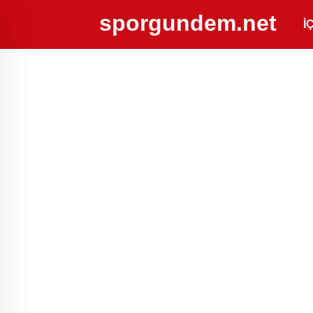
sporgundem.net
İ