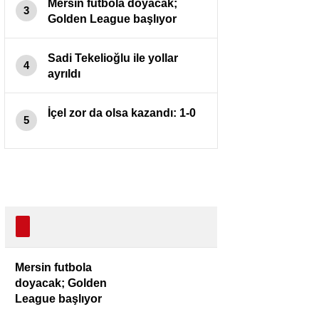
Mersin futbola doyacak;
3
Golden League başlıyor
Sadi Tekelioğlu ile yollar
4
ayrıldı
İçel zor da olsa kazandı: 1-0
5
Mersin futbola
doyacak; Golden
League başlıyor