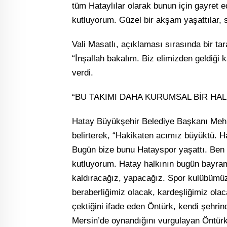
tüm Hataylılar olarak bunun için gayret
kutluyorum. Güzel bir akşam yaşattılar, s
Vali Masatlı, açıklaması sırasında bir tar
“İnşallah bakalım. Biz elimizden geldiği
verdi.
“BU TAKIMI DAHA KURUMSAL BİR HA
Hatay Büyükşehir Belediye Başkanı Mehme
belirterek, “Hakikaten acımız büyüktü. Ha
Bugün bize bunu Hatayspor yaşattı. Ben t
kutluyorum. Hatay halkının bugün bayramı
kaldıracağız, yapacağız. Spor kulübümüz
beraberliğimiz olacak, kardeşliğimiz olac
çektiğini ifade eden Öntürk, kendi şehri
Mersin’de oynandığını vurgulayan Öntürk,