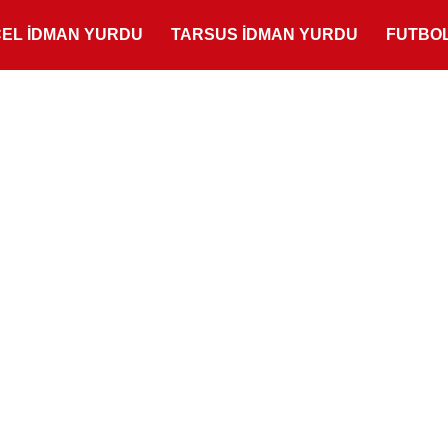
ÇEL İDMAN YURDU
TARSUS İDMAN YURDU
FUTBO