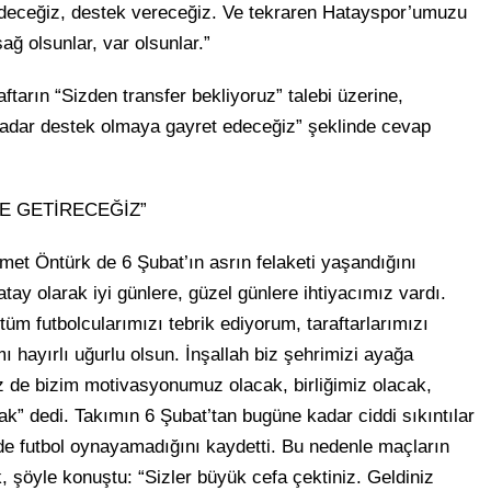
 edeceğiz, destek vereceğiz. Ve tekraren Hatayspor’umuzu
ağ olsunlar, var olsunlar.”
aftarın “Sizden transfer bekliyoruz” talebi üzerine,
 kadar destek olmaya gayret edeceğiz” şeklinde cevap
LE GETİRECEĞİZ”
t Öntürk de 6 Şubat’ın asrın felaketi yaşandığını
tay olarak iyi günlere, güzel günlere ihtiyacımız vardı.
üm futbolcularımızı tebrik ediyorum, taraftarlarımızı
 hayırlı uğurlu olsun. İnşallah biz şehrimizi ayağa
 de bizim motivasyonumuz olacak, birliğimiz olacak,
ak” dedi. Takımın 6 Şubat’tan bugüne kadar ciddi sıkıntılar
nde futbol oynayamadığını kaydetti. Bu nedenle maçların
 şöyle konuştu: “Sizler büyük cefa çektiniz. Geldiniz