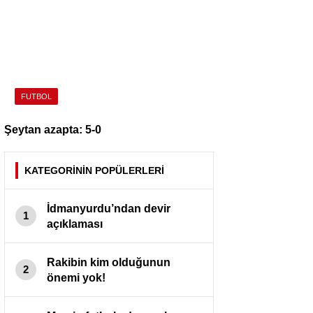
FUTBOL
Şeytan azapta: 5-0
KATEGORİNİN POPÜLERLERİ
İdmanyurdu’ndan devir
1
açıklaması
Rakibin kim olduğunun
2
önemi yok!