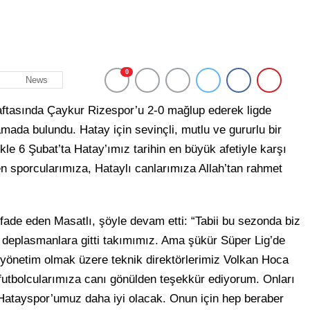
0
News
haftasında Çaykur Rizespor’u 2-0 mağlup ederek ligde
ada bulundu. Hatay için sevinçli, mutlu ve gururlu bir
le 6 Şubat’ta Hatay’ımız tarihin en büyük afetiyle karşı
en sporcularımıza, Hataylı canlarımıza Allah’tan rahmet
ifade eden Masatlı, şöyle devam etti: “Tabii bu sezonda biz
 deplasmanlara gitti takımımız. Ama şükür Süper Lig’de
yönetim olmak üzere teknik direktörlerimiz Volkan Hoca
 futbolcularımıza canı gönülden teşekkür ediyorum. Onları
Hatayspor’umuz daha iyi olacak. Onun için hep beraber