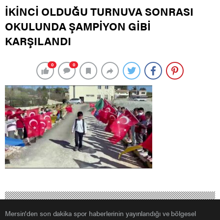
İKİNCİ OLDUĞU TURNUVA SONRASI
OKULUNDA ŞAMPİYON GİBİ
KARŞILANDI
0
0
Mersin'den son dakika spor haberlerinin yayınlandığı ve bölgesel