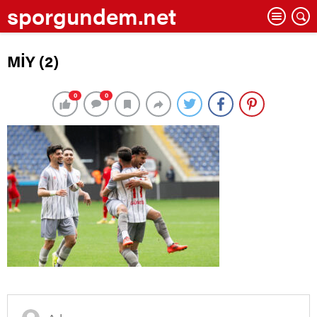
sporgundem.net
MİY (2)
0
0