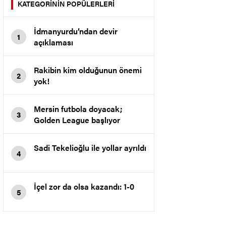
KATEGORİNİN POPÜLERLERİ
İdmanyurdu’ndan devir
1
açıklaması
Rakibin kim olduğunun önemi
2
yok!
Mersin futbola doyacak;
3
Golden League başlıyor
Sadi Tekelioğlu ile yollar ayrıldı
4
İçel zor da olsa kazandı: 1-0
5