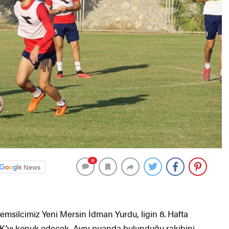
0
News
msilcimiz Yeni Mersin İdman Yurdu, ligin 8. Hafta
K’yı konuk edecek. Aynı puanda bulunduğu rakibini