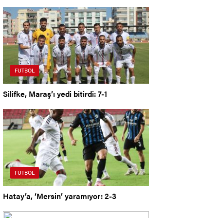
FUTBOL
Silifke, Maraş’ı yedi bitirdi: 7-1
FUTBOL
Hatay’a, ‘Mersin’ yaramıyor: 2-3