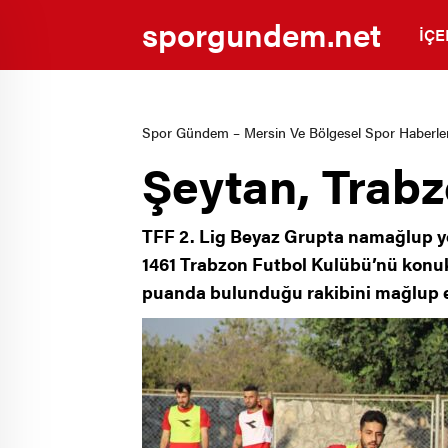
sporgundem.net
İÇE
Spor Gündem – Mersin Ve Bölgesel Spor Haberler
Şeytan, Trabz
TFF 2. Lig Beyaz Grupta namağlup yo
1461 Trabzon Futbol Kulübü’nü konuk
puanda bulunduğu rakibini mağlup ed