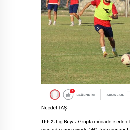
0
BEĞENDİM
ABONE OL
Necdet TAŞ
TFF 2. Lig Beyaz Grupta mücadele eden te
maçında yarın evinde 1461 Trabzonspor F