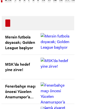
başlıyor
Mersin futbola
doyacak; Golden
League başlıyor
MSK’da hedef
yine zirve!
Fenerbahçe maçı
öncesi Yücelen
Anamurspor’a
anlamlı ziyaret