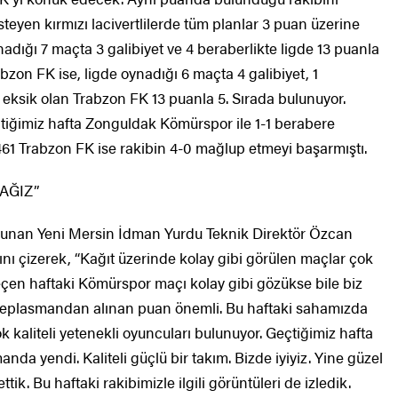
teyen kırmızı lacivertlilerde tüm planlar 3 puan üzerine
adığı 7 maçta 3 galibiyet ve 4 beraberlikte ligde 13 puanla
abzon FK ise, ligde oynadığı 6 maçta 4 galibiyet, 1
çı eksik olan Trabzon FK 13 puanla 5. Sırada bulunuyor.
tiğimiz hafta Zonguldak Kömürspor ile 1-1 berabere
61 Trabzon FK ise rakibin 4-0 mağlup etmeyi başarmıştı.
AĞIZ”
lunan Yeni Mersin İdman Yurdu Teknik Direktör Özcan
ını çizerek, “Kağıt üzerinde kolay gibi görülen maçlar çok
çen haftaki Kömürspor maçı kolay gibi gözükse bile biz
 deplasmandan alınan puan önemli. Bu haftaki sahamızda
kaliteli yetenekli oyuncuları bulunuyor. Geçtiğimiz hafta
nda yendi. Kaliteli güçlü bir takım. Bizde iyiyiz. Yine güzel
ik. Bu haftaki rakibimizle ilgili görüntüleri de izledik.