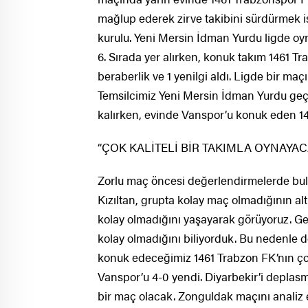
mağlup ederek zirve takibini sürdürmek is
kurulu. Yeni Mersin İdman Yurdu ligde oyn
6. Sırada yer alırken, konuk takım 1461 Tr
beraberlik ve 1 yenilgi aldı. Ligde bir ma
Temsilcimiz Yeni Mersin İdman Yurdu geç
kalırken, evinde Vanspor’u konuk eden 14
“ÇOK KALİTELİ BİR TAKIMLA OYNAYAC
Zorlu maç öncesi değerlendirmelerde bu
Kızıltan, grupta kolay maç olmadığının alt
kolay olmadığını yaşayarak görüyoruz. Ge
kolay olmadığını biliyorduk. Bu nedenle
konuk edeceğimiz 1461 Trabzon FK’nın çok 
Vanspor’u 4-0 yendi. Diyarbekir’i deplasma
bir maç olacak. Zonguldak maçını analiz ett