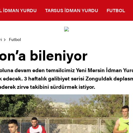
L İDMAN YURDU
TARSUS İDMAN YURDU
FUTBOL
i
Futbol
on’a bileniyor
luna devam eden temsilcimiz Yeni Mersin İdman Yurdu
 edecek. 3 haftalık galibiyet serisi Zonguldak depla
erek zirve takibini sürdürmek istiyor.