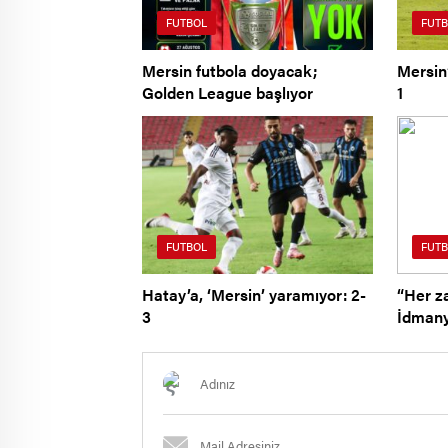
FUTBOL
FUTB
Mersin futbola doyacak;
Mersin’
Golden League başlıyor
1
FUTBOL
FUTB
Hatay’a, ‘Mersin’ yaramıyor: 2-
“Her z
3
İdmany