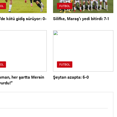
OL
FUTBOL
de kötü gidiş sürüyor: 0-
Silifke, Maraş’ı yedi bitirdi: 7-1
OL
FUTBOL
aman, her şartta Mersin
Şeytan azapta: 5-0
urdu!”