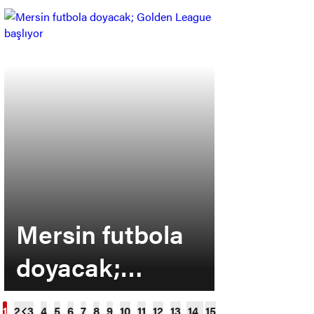
Mersin futbola
MSK’da
doyacak;
yine zir
Golden League