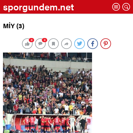
sporgundem.net
MİY (3)
0
0