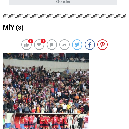
Gönder
MİY (3)
0
0