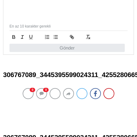
En az 10 karakter gerekli
Gönder
306767089_3445395599024311_425528066
0
0