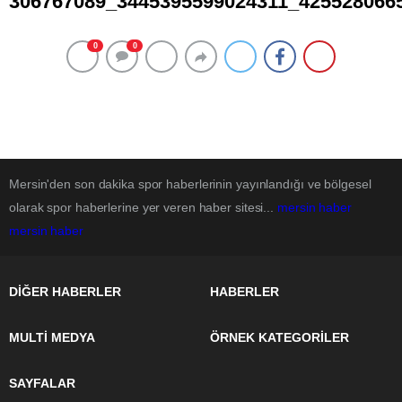
306767089_3445395599024311_425528066
0
0
Mersin'den son dakika spor haberlerinin yayınlandığı ve bölgesel
olarak spor haberlerine yer veren haber sitesi...
mersin haber
mersin haber
DİĞER HABERLER
HABERLER
MULTİ MEDYA
ÖRNEK KATEGORİLER
SAYFALAR