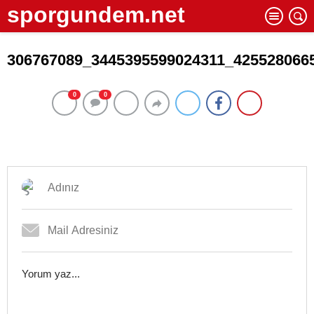
sporgundem.net
306767089_3445395599024311_425528066
0
0