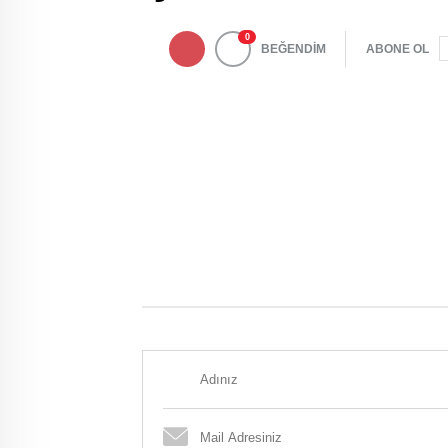
0
BEĞENDİM
ABONE OL