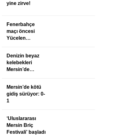
yine zirve!
Fenerbahçe
maçı öncesi
Yücelen
Anamurspor’a
anlamlı ziyaret
Denizin beyaz
kelebekleri
Mersin’de
buluştu
Mersin’de kötü
gidiş sürüyor: 0-
1
‘Uluslararası
Mersin Briç
Festivali’ başladı