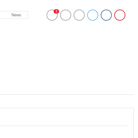
0
News