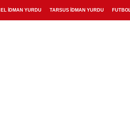
ÇEL İDMAN YURDU
TARSUS İDMAN YURDU
FUTBO