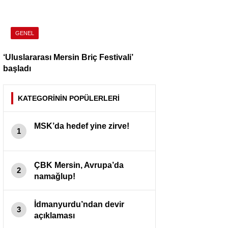
GENEL
‘Uluslararası Mersin Briç Festivali’
başladı
KATEGORİNİN POPÜLERLERİ
MSK’da hedef yine zirve!
1
ÇBK Mersin, Avrupa’da
2
namağlup!
İdmanyurdu’ndan devir
3
açıklaması