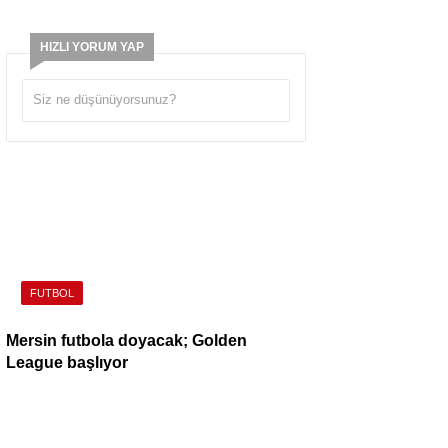
HIZLI YORUM YAP
FUTBOL
Mersin futbola doyacak; Golden
League başlıyor