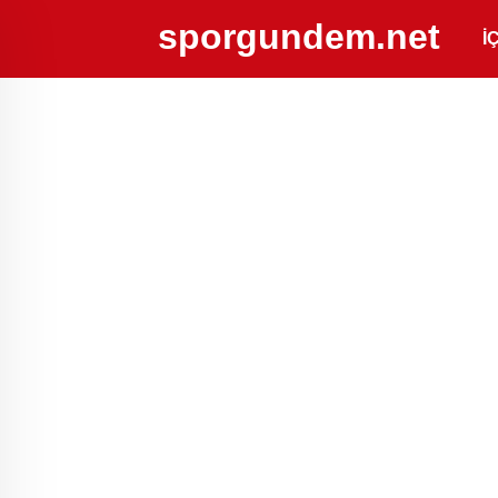
sporgundem.net
İ