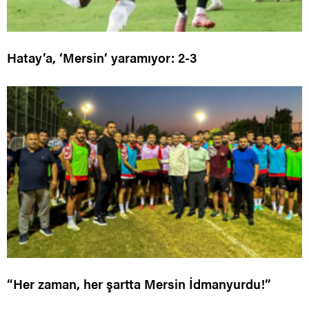
Hatay’a, ‘Mersin’ yaramıyor: 2-3
“Her zaman, her şartta Mersin İdmanyurdu!”