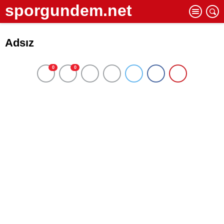
sporgundem.net
Adsız
0
0