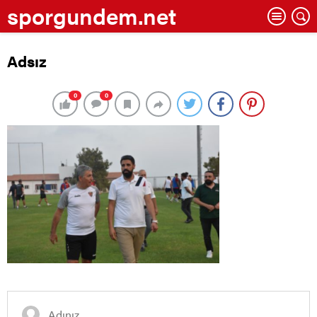
sporgundem.net
Adsız
0
0