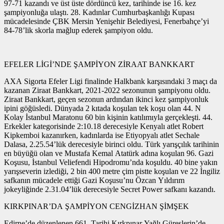
97-71 kazandı ve üst üste dördüncü kez, tarihinde ise 16. kez
şampiyonluğa ulaştı. 28. Kadınlar Cumhurbaşkanlığı Kupası
mücadelesinde ÇBK Mersin Yenişehir Belediyesi, Fenerbahçe’yi
84-78’lik skorla mağlup ederek şampiyon oldu.
EFELER LİGİ’NDE ŞAMPİYON ZİRAAT BANKKART
AXA Sigorta Efeler Ligi finalinde Halkbank karşısındaki 3 maçı da
kazanan Ziraat Bankkart, 2021-2022 sezonunun şampiyonu oldu.
Ziraat Bankkart, geçen sezonun ardından ikinci kez şampiyonluk
ipini göğüsledi. Dünyada 2 kıtada koşulan tek koşu olan 44. N
Kolay İstanbul Maratonu 60 bin kişinin katılımıyla gerçekleşti. 44.
Erkekler kategorisinde 2:10.18 derecesiyle Kenyalı atlet Robert
Kipkemboi kazanırken, kadınlarda ise Etiyopyalı atlet Sechale
Dalasa, 2.25.54’lük derecesiyle birinci oldu. Türk yarışçılık tarihinin
en büyüğü olan ve Mustafa Kemal Atatürk adına koşulan 96. Gazi
Koşusu, İstanbul Veliefendi Hipodromu’nda koşuldu. 40 bine yakın
yarışseverin izlediği, 2 bin 400 metre çim pistte koşulan ve 22 İngiliz
safkanın mücadele ettiği Gazi Koşusu’nu Özcan Yıldırım
jokeyliğinde 2.31.04’lük derecesiyle Secret Power safkanı kazandı.
KIRKPINAR’DA ŞAMPİYON CENGİZHAN ŞİMŞEK
Edirne’de düzenlenen 661. Tarihi Kırkpınar Yağlı Güreşlerin’de