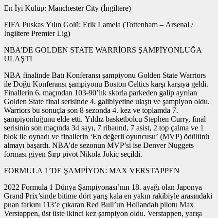
En İyi Kulüp: Manchester City (İngiltere)
FIFA Puskas Yılın Golü: Erik Lamela (Tottenham – Arsenal /
İngiltere Premier Lig)
NBA’DE GOLDEN STATE WARRİORS ŞAMPİYONLUĞA
ULAŞTI
NBA finalinde Batı Konferansı şampiyonu Golden State Warriors
ile Doğu Konferansı şampiyonu Boston Celtics karşı karşıya geldi.
Finallerin 6. maçından 103-90’lık skorla parkeden galip ayrılan
Golden State final serisinde 4. galibiyetine ulaştı ve şampiyon oldu.
Warriors bu sonuçla son 8 sezonda 4. kez ve toplamda 7.
şampiyonluğunu elde etti. Yıldız basketbolcu Stephen Curry, final
serisinin son maçında 34 sayı, 7 ribaund, 7 asist, 2 top çalma ve 1
blok ile oynadı ve finallerin ‘En değerli oyuncusu’ (MVP) ödülünü
almayı başardı. NBA’de sezonun MVP’si ise Denver Nuggets
forması giyen Sırp pivot Nikola Jokic seçildi.
FORMULA 1’DE ŞAMPİYON: MAX VERSTAPPEN
2022 Formula 1 Dünya Şampiyonası’nın 18. ayağı olan Japonya
Grand Prix’sinde bitime dört yarış kala en yakın rakibiyle arasındaki
puan farkını 113’e çıkaran Red Bull’un Hollandalı pilotu Max
Verstappen, üst üste ikinci kez şampiyon oldu. Verstappen, yarışı