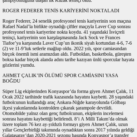
şampiyonluğuna ulaşan ilk Kazak tenisçi oldu.
ROGER FEDERER TENİS KARİYERİNİ NOKTALADI
Roger Federer, 24 senelik profesyonel tenis kariyerinin son maçına
Rafael Nadal’la birlikte oynadığı çiftler maçıyla Laver Cup sonrası
profesyonel tenis kariyerine nokta koydu. 41 yaşındaki İsviçreli
tenisçi, kariyerinin son karşılaşmasında Jack Sock ve Frances
Tiafoe’ya karşısında Laver Cup’un ikonik siyah kortundan 4-6, 7-6
(2) ve 11-9’luk setlerle mağlup oldu. 2022 yılı, spor camiasından
birçok önemli ismi aramızdan aldı. Futboldan, basketbola, güreşten
boksa kadar birçok alanda adını tarihe kazıyan ünlü sporcular hayata
gözlerini yumdu.
AHMET ÇALIK’IN ÖLÜMÜ SPOR CAMİASINI YASA
BOĞDU
Süper Lig ekiplerinden Konyaspor’da forma giyen Ahmet Çalık, 11
Ocak 2022 tarihinde trafik kazasında hayatını kaybetti. 28 yaşındaki
futbolcunun kullandığı araç Ankara-Niğde karayolunda Gölbaşı
ilçesi yakınlarında kontrolden çıkarak şarampole devrildi.
Otomobilde yalnız olan genç futbolcunun, ekiplerin incelemesi
sonrası hayatını kaybettiği belirlendi. 8’i A Milli Takım’da olmak
üzere toplam 76 kez ay-yıldızlı formayı giyen Ahmet Çalık, uzun
yıllar Gençlerbirliği takımında oynadıktan sonra 2017 yılında geldiği
Galatasaray’dan 2020-2021 sezonu başında Konyaspor’a transfer