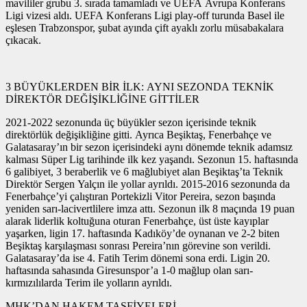
mavililer grubu 3. sırada tamamladı ve UEFA Avrupa Konferans
Ligi vizesi aldı. UEFA Konferans Ligi play-off turunda Basel ile
eşlesen Trabzonspor, şubat ayında çift ayaklı zorlu müsabakalara
çıkacak.
3 BÜYÜKLERDEN BİR İLK: AYNI SEZONDA TEKNİK
DİREKTÖR DEĞİŞİKLİĞİNE GİTTİLER
2021-2022 sezonunda üç büyükler sezon içerisinde teknik
direktörlük değişikliğine gitti. Ayrıca Beşiktaş, Fenerbahçe ve
Galatasaray’ın bir sezon içerisindeki aynı dönemde teknik adamsız
kalması Süper Lig tarihinde ilk kez yaşandı. Sezonun 15. haftasında
6 galibiyet, 3 beraberlik ve 6 mağlubiyet alan Beşiktaş’ta Teknik
Direktör Sergen Yalçın ile yollar ayrıldı. 2015-2016 sezonunda da
Fenerbahçe’yi çalıştıran Portekizli Vitor Pereira, sezon başında
yeniden sarı-lacivertlilere imza attı. Sezonun ilk 8 maçında 19 puan
alarak liderlik koltuğuna oturan Fenerbahçe, üst üste kayıplar
yaşarken, ligin 17. haftasında Kadıköy’de oynanan ve 2-2 biten
Beşiktaş karşılaşması sonrası Pereira’nın görevine son verildi.
Galatasaray’da ise 4. Fatih Terim dönemi sona erdi. Ligin 20.
haftasında sahasında Giresunspor’a 1-0 mağlup olan sarı-
kırmızılılarda Terim ile yolların ayrıldı.
MHK’DAN HAKEM TASFİYELERİ