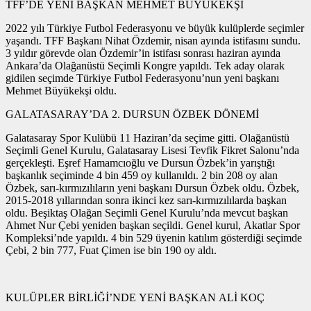
TFF’DE YENİ BAŞKAN MEHMET BÜYÜKEKŞİ
2022 yılı Türkiye Futbol Federasyonu ve büyük kulüplerde seçimler
yaşandı. TFF Başkanı Nihat Özdemir, nisan ayında istifasını sundu.
3 yıldır görevde olan Özdemir’in istifası sonrası haziran ayında
Ankara’da Olağanüstü Seçimli Kongre yapıldı. Tek aday olarak
gidilen seçimde Türkiye Futbol Federasyonu’nun yeni başkanı
Mehmet Büyükekşi oldu.
GALATASARAY’DA 2. DURSUN ÖZBEK DÖNEMİ
Galatasaray Spor Kulübü 11 Haziran’da seçime gitti. Olağanüstü
Seçimli Genel Kurulu, Galatasaray Lisesi Tevfik Fikret Salonu’nda
gerçekleşti. Eşref Hamamcıoğlu ve Dursun Özbek’in yarıştığı
başkanlık seçiminde 4 bin 459 oy kullanıldı. 2 bin 208 oy alan
Özbek, sarı-kırmızılıların yeni başkanı Dursun Özbek oldu. Özbek,
2015-2018 yıllarından sonra ikinci kez sarı-kırmızılılarda başkan
oldu. Beşiktaş Olağan Seçimli Genel Kurulu’nda mevcut başkan
Ahmet Nur Çebi yeniden başkan seçildi. Genel kurul, Akatlar Spor
Kompleksi’nde yapıldı. 4 bin 529 üyenin katılım gösterdiği seçimde
Çebi, 2 bin 777, Fuat Çimen ise bin 190 oy aldı.
KULÜPLER BİRLİĞİ’NDE YENİ BAŞKAN ALİ KOÇ