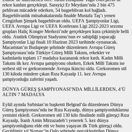
rekor katılım gerçekleşti. Sarayiçi Er Meydanı’nda 2 bin 475
pehlivan mücadele ederken, 54 başpehlivan kol bağladı.
Başpehlivanlık müsabakalarında finalde Mustafa Taş’ı yenen
Cengizhan Şimşek başpehlivan oldu. UEFA Şampiyonlar Ligi,
UEFA Avrupa Ligi ve UEFA Konferans Ligi 2022-2023 sezonu
grupları Haliç Kongre Merkezi’nde gerçekleşen kura çekimiyle belli
oldu. Atatürk Olimpiyat Stadyumu’nun ev sahipliği yapacağı
Şampiyonlar Ligi finali 10 Haziran 2023 tarihinde oynanacak.
Macaristan’ın Budapeşte şehrinde düzenlenen Avrupa Güreş
Şampiyonası’nda Türkiye Güreş Milli Takımı, erkekler ve
kadınlarda toplam 17 madalya kazanarak rekor kırdı. Kadın Milli
Takımı ilk kez Avrupa şampiyonu olurken, Erkek Milli Takımı ise
serbest stil ve grekoromende Avrupa ikincisi oldu. Grekoromen stil
130 kiloda mindere çıkan Rıza Kayaalp 11. kez Avrupa
şampiyonluğu zaferini yaşadı.
DÜNYA GÜREŞ ŞAMPİYONASI’NDA MİLLİLERDEN, 4’Ü
ALTIN 7 MADALYA
Eylül ayında Sırbistan’ın başkenti Belgrad’da düzenlenen Dünya
Güreş Şampiyonası’nda ise Rıza Kayaalp, dünya şampiyonluklarına
yenisini ekledi. Grekoromen stil 130 kilo finalinde milli güreşçi Rıza
Kayaalp, İranlı Amin Mirzazadeh’i yenerek 5. kez dünya
şampiyonluğunu elde etti ve bunu yaşayan ilk Türk güreşçi oldu.
Geçtiğimiz yıl Norveç’in Oslo şehrinde gerçekleştirilen Dünya