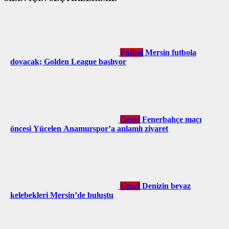
Futbol
Mersin futbola
doyacak; Golden League başlıyor
Genel
Fenerbahçe maçı
öncesi Yücelen Anamurspor’a anlamlı ziyaret
Genel
Denizin beyaz
kelebekleri Mersin’de buluştu