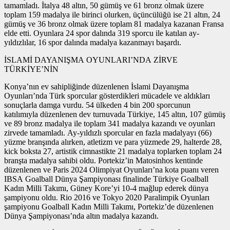
tamamladı. İtalya 48 altın, 50 gümüş ve 61 bronz olmak üzere
toplam 159 madalya ile birinci olurken, üçüncülüğü ise 21 altın, 24
gümüş ve 36 bronz olmak üzere toplam 81 madalya kazanan Fransa
elde etti. Oyunlara 24 spor dalında 319 sporcu ile katılan ay-
yıldızlılar, 16 spor dalında madalya kazanmayı başardı.
İSLAMİ DAYANIŞMA OYUNLARI’NDA ZİRVE
TÜRKİYE’NİN
Konya’nın ev sahipliğinde düzenlenen İslami Dayanışma
Oyunları’nda Türk sporcular gösterdikleri mücadele ve aldıkları
sonuçlarla damga vurdu. 54 ülkeden 4 bin 200 sporcunun
katılımıyla düzenlenen dev turnuvada Türkiye, 145 altın, 107 gümüş
ve 89 bronz madalya ile toplam 341 madalya kazandı ve oyunları
zirvede tamamladı. Ay-yıldızlı sporcular en fazla madalyayı (66)
yüzme branşında alırken, atletizm ve para yüzmede 29, halterde 28,
kick boksta 27, artistik cimnastikte 21 madalya toplarken toplam 24
branşta madalya sahibi oldu. Portekiz’in Matosinhos kentinde
düzenlenen ve Paris 2024 Olimpiyat Oyunları’na kota puanı veren
IBSA Goalball Dünya Şampiyonası finalinde Türkiye Goalball
Kadın Milli Takımı, Güney Kore’yi 10-4 mağlup ederek dünya
şampiyonu oldu. Rio 2016 ve Tokyo 2020 Paralimpik Oyunları
şampiyonu Goalball Kadın Milli Takımı, Portekiz’de düzenlenen
Dünya Şampiyonası’nda altın madalya kazandı.