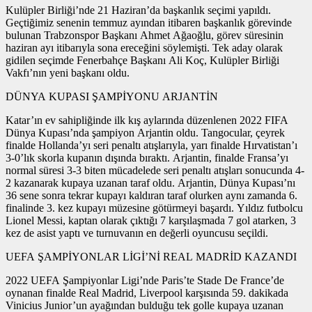
Kulüpler Birliği’nde 21 Haziran’da başkanlık seçimi yapıldı.
Geçtiğimiz senenin temmuz ayından itibaren başkanlık görevinde
bulunan Trabzonspor Başkanı Ahmet Ağaoğlu, görev süresinin
haziran ayı itibarıyla sona ereceğini söylemişti. Tek aday olarak
gidilen seçimde Fenerbahçe Başkanı Ali Koç, Kulüpler Birliği
Vakfı’nın yeni başkanı oldu.
DÜNYA KUPASI ŞAMPİYONU ARJANTİN
Katar’ın ev sahipliğinde ilk kış aylarında düzenlenen 2022 FIFA
Dünya Kupası’nda şampiyon Arjantin oldu. Tangocular, çeyrek
finalde Hollanda’yı seri penaltı atışlarıyla, yarı finalde Hırvatistan’ı
3-0’lık skorla kupanın dışında bıraktı. Arjantin, finalde Fransa’yı
normal süresi 3-3 biten mücadelede seri penaltı atışları sonucunda 4-
2 kazanarak kupaya uzanan taraf oldu. Arjantin, Dünya Kupası’nı
36 sene sonra tekrar kupayı kaldıran taraf olurken aynı zamanda 6.
finalinde 3. kez kupayı müzesine götürmeyi başardı. Yıldız futbolcu
Lionel Messi, kaptan olarak çıktığı 7 karşılaşmada 7 gol atarken, 3
kez de asist yaptı ve turnuvanın en değerli oyuncusu seçildi.
UEFA ŞAMPİYONLAR LİGİ’Nİ REAL MADRİD KAZANDI
2022 UEFA Şampiyonlar Ligi’nde Paris’te Stade De France’de
oynanan finalde Real Madrid, Liverpool karşısında 59. dakikada
Vinicius Junior’un ayağından bulduğu tek golle kupaya uzanan