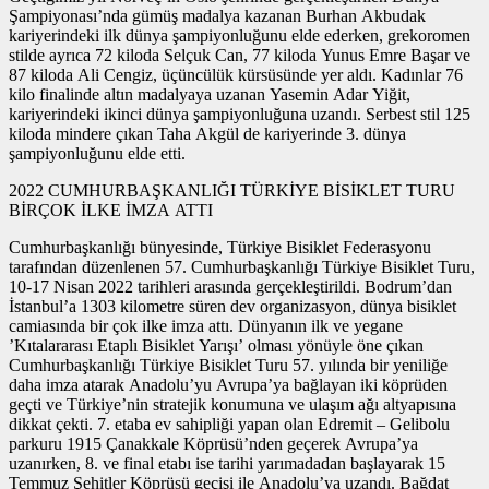
Şampiyonası’nda gümüş madalya kazanan Burhan Akbudak
kariyerindeki ilk dünya şampiyonluğunu elde ederken, grekoromen
stilde ayrıca 72 kiloda Selçuk Can, 77 kiloda Yunus Emre Başar ve
87 kiloda Ali Cengiz, üçüncülük kürsüsünde yer aldı. Kadınlar 76
kilo finalinde altın madalyaya uzanan Yasemin Adar Yiğit,
kariyerindeki ikinci dünya şampiyonluğuna uzandı. Serbest stil 125
kiloda mindere çıkan Taha Akgül de kariyerinde 3. dünya
şampiyonluğunu elde etti.
2022 CUMHURBAŞKANLIĞI TÜRKİYE BİSİKLET TURU
BİRÇOK İLKE İMZA ATTI
Cumhurbaşkanlığı bünyesinde, Türkiye Bisiklet Federasyonu
tarafından düzenlenen 57. Cumhurbaşkanlığı Türkiye Bisiklet Turu,
10-17 Nisan 2022 tarihleri arasında gerçekleştirildi. Bodrum’dan
İstanbul’a 1303 kilometre süren dev organizasyon, dünya bisiklet
camiasında bir çok ilke imza attı. Dünyanın ilk ve yegane
’Kıtalararası Etaplı Bisiklet Yarışı’ olması yönüyle öne çıkan
Cumhurbaşkanlığı Türkiye Bisiklet Turu 57. yılında bir yeniliğe
daha imza atarak Anadolu’yu Avrupa’ya bağlayan iki köprüden
geçti ve Türkiye’nin stratejik konumuna ve ulaşım ağı altyapısına
dikkat çekti. 7. etaba ev sahipliği yapan olan Edremit – Gelibolu
parkuru 1915 Çanakkale Köprüsü’nden geçerek Avrupa’ya
uzanırken, 8. ve final etabı ise tarihi yarımadadan başlayarak 15
Temmuz Şehitler Köprüsü geçişi ile Anadolu’ya uzandı. Bağdat