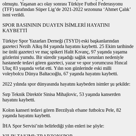
olmuştu. Yaşanan acı olay sonrası Türkiye Futbol Federasyonu
(TFF) tarafından Süper Lig’de 2021-2022 sezonuna ‘Ahmet Çalık’
ismi verildi.
SPOR BASINININ DUAYEN İSİMLERİ HAYATINI
KAYBETTİ
Türkiye Spor Yazarları Derneği (TSYD) eski başkanlarından
gazeteci Nezih Alkış 84 yaşında hayatını kaybetti. 25 Ekim tarihinde
ise ünlü gazeteci ve maç spikeri Halit Kıvanç, 97 yaşında yaşama
gözlerini yumdu. Bir süredir yaşadığı sağlık sorunları nedeniyle
hastanede tedavi gören gazeteci, yazar ve spor yorumcusu Hıncal
Uluç 83 yaşında vefat etti. Yılın son günlerinde eski milli
voleybolcu Dünya Baltacıoğlu, 67 yaşında hayatını kaybetti.
2022 yılında spor dünyasında hayatını kaybeden isimler şu şekilde:
Sırp Teknik Direktör Sinisa Mihajlovic, 53 yaşında kanserden
hayatını kaybetti.
Kolon kanseri tedavi gören Brezilyalı efsane futbolcu Pele, 82
yaşında hayatını kaybetti.
İHA Spor Servisi’nin belirlediği yılın enleri ise şöyle: