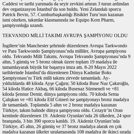
Caddesi ve tarihi yarımada da seyir zevkini artıran 3 turun ardından
dev organizasyon İstanbul’da son buldu. Yeni Zelandalı sporcu
Patrick Bevin, 57. Cumhurbaşkanlığı Bisiklet Turu’nun kazanan
ismi olurken, takımlar klasmanında ise Equipo Kem Pharm,
şampiyonluğa uzandı.
TEKVANDO MİLLİ TAKIMI AVRUPA ŞAMPİYONU OLDU
İngiltere’nin Manchester şehrinde düzenlenen Avrupa Taekwondo
ve Para Taekwondo Şampiyonası’nda milliler, Avrupa şampiyonu
oldu. Tekvando Milli Takımı, Avrupa Tekvando Şampiyonası’nda 9
altın, 5 gümüş ve 5 bronz olmak üzere toplam 19 madalya ile
tamamlayarak büyük bir başarıya imza attı. 8-20 Mayıs 2022
tarihlerinde İstanbul’da düzenlenen Dünya Kadınlar Boks
Şampiyonası’nı Türk milli takımı zirvede tamamladı. Ay-
yıldızlılarda 48 kiloda Ayşe Çağırır, 50 kiloda Buse Naz Çakıroğlu,
54 kiloda Hatice Akbaş, 66 kiloda Busenaz Sürmeneli ve +81
kiloda Şennur Demir, dünya şampiyonu oldu. 70 kiloda Sema
Çalışkan ve +81 kiloda Elif Güneri ise şampiyonayı bronz madalya
ile tamamladı. Toplamda 5 altın ve 2 bronz madalya kazanan
Türkiye, takım halinde dünya şampiyonu oldu. Cezayir’in Oran
kentinde düzenlenen 19. Akdeniz Oyunları’nda 26 ülkeden, 24 spor
branşında, 3 bin 390 sporcu katıldı. 19. Akdeniz Oyunları’nda
Türkiye, 45 altın, 26 gümüş ve 37 bronz madalya alarak en çok
madalya kazanan ülkeler sıralamasında 108 madalya ile ikinci sırada