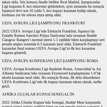
takım oldu. Söz konusu finalle birlikte Real Madrid, Şampiyonlar
Ligi kupasını 8. kez müzesine götürürken, aynı zamanda bu sonuçla
İspanyol devi son 10 yılda 5. kez kupayı kazanan kulüp olarak,
kırılması zor bir rekora imza atmış oldu.
UEFA AVRUPA LİGİ ŞAMPİYONU FRANKFURT
2022 UEFA Avrupa Ligi’nde Eintracht Frankfurt, İspanya’da
Estadio Ramon Sanchez Pizjua Stadyumu’nda oynanan finalde
Glasgow Rangers’ı normal süresi 1-1 eşitlikle biten karşılaşmayı seri
penaltı atışları sonunda 6-5 kazanan taraf oldu. Eintracht Frankfurt
kazanılan final sonrası UEFA Avrupa Ligi’ni ilk kez kazanma
başarısı gösterdi.
UEFA AVRUPA KONFERANS LİGİ ŞAMPİYONU ROMA
UEFA Avrupa Konferans Ligi finalinde Roma, Arnavutluk’ta Air
Albania Stadyumu’nda oynanan Feyenoord karşılaşmasını 1-0’lık
skorla kazanan taraf oldu. Bu sonuçla Roma, İlk defa düzenlenen
UEFA Konferans Ligi’nde ilk kupayı kazanan takım olarak, tarihe
geçti.
AFRİKA ULUSLAR KUPASI SENEGAL’İN
2022 Afrika Uluslar Kupası’nda Senegal, finalde Mısır karşısında
normal süresi golsüz eşitlikle biten ve seri penaltı atışları sonunda 4-