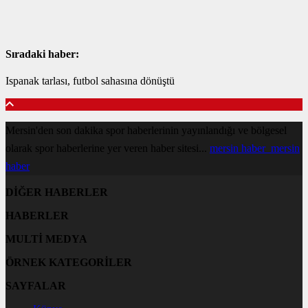
Sıradaki haber:
Ispanak tarlası, futbol sahasına dönüştü
Mersin'den son dakika spor haberlerinin yayınlandığı ve bölgesel
olarak spor haberlerine yer veren haber sitesi...
mersin haber
mersin
haber
DİĞER HABERLER
HABERLER
MULTİ MEDYA
ÖRNEK KATEGORİLER
SAYFALAR