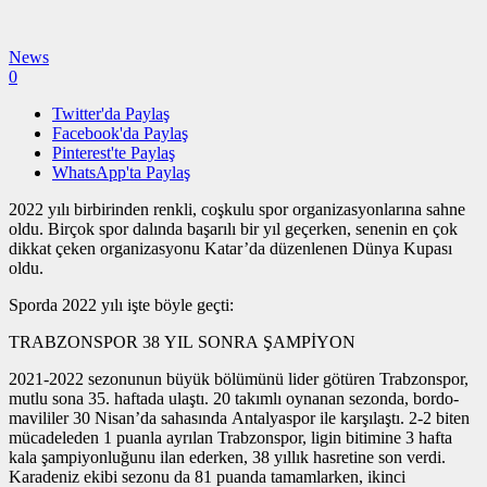
News
0
Twitter'da Paylaş
Facebook'da Paylaş
Pinterest'te Paylaş
WhatsApp'ta Paylaş
2022 yılı birbirinden renkli, coşkulu spor organizasyonlarına sahne
oldu. Birçok spor dalında başarılı bir yıl geçerken, senenin en çok
dikkat çeken organizasyonu Katar’da düzenlenen Dünya Kupası
oldu.
Sporda 2022 yılı işte böyle geçti:
TRABZONSPOR 38 YIL SONRA ŞAMPİYON
2021-2022 sezonunun büyük bölümünü lider götüren Trabzonspor,
mutlu sona 35. haftada ulaştı. 20 takımlı oynanan sezonda, bordo-
mavililer 30 Nisan’da sahasında Antalyaspor ile karşılaştı. 2-2 biten
mücadeleden 1 puanla ayrılan Trabzonspor, ligin bitimine 3 hafta
kala şampiyonluğunu ilan ederken, 38 yıllık hasretine son verdi.
Karadeniz ekibi sezonu da 81 puanda tamamlarken, ikinci