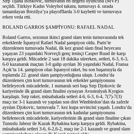
Sırp Tijana Boskovic, turnuvanın en değerli oyuncusu (MVP)
seçildi. Türkiye Kadın Voleybol takımı, turnuvayı 4. sırada
tamamlayan Brezilya’ya playofflarda 3-0 kaybetti ve turnuvaya
erken veda etti.
ROLAND GARROS ŞAMPİYONU: RAFAEL NADAL
Roland Garros, sezonun ikinci grand slam tenis turnuvasında tek
erkeklerde İspanyol Rafael Nadal şampiyon oldu. Paris’te
düzenlenen turnuvada Nadal, ilk kez grand slam final heyecanı
yaşayan 23 yaşındaki Norveçli genç tenisçi Casper Ruud ile karşı
karşıya geldi. Mücadele 2 saat 18 dakika sürerken, setleri, 6-3, 6-3,
6-0 kazanarak maçtan 3-0 galip ayrılan 36 yaşındaki Nadal, Fransa
Açık’ta 14. şampiyon olan İspanyol raket, bu son başarısıyla da
toplamda 22. grand slam şampiyonluğuna ulaştı. Londra’da
düzenlenen çim kort turnuvasının tek erkekler şampiyonunu
belirleyecek mücadelede, 1 numaralı seri başı Sırp Djokovic ile
kariyerinde ilk grand slam finalini oynayan Avustralyalı Kyrgios
karşılaştı. Sırp raket, müsabakada setleri 4-6, 6-3, 6-4, 7(7)-7(3)
maçı ise 3-1 kazandı ve yapılan son dört Wimbledon’dan da zaferle
ayrılan Djokovic, turnuvada 7. kez kupa sevincini yaşadı. Londra’da
düzenlenen çim kort turnuvasının tek kadınlar şampiyonunu
belirlenecek mücadelede, kariyerlerinin ilk grand slam finaline çıkan
Tunuslu Jabeur ile Kazak Rybakina karşı karşıya geldi. Rybakina,
müsabakada setleri 3-6, 6-2,6-2, maçı ise 2-1 kazandı ve grand slam