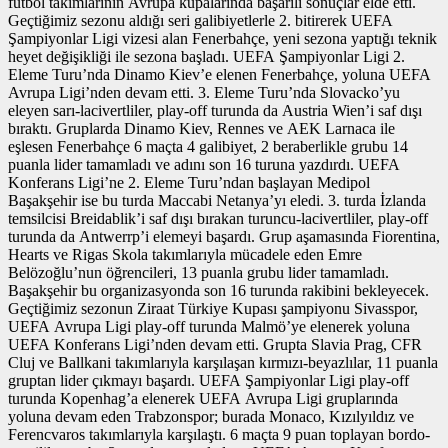
futbol takımlarının Avrupa kupalarında başarılı sonuçlar elde etti.
Geçtiğimiz sezonu aldığı seri galibiyetlerle 2. bitirerek UEFA
Şampiyonlar Ligi vizesi alan Fenerbahçe, yeni sezona yaptığı teknik
heyet değişikliği ile sezona başladı. UEFA Şampiyonlar Ligi 2.
Eleme Turu’nda Dinamo Kiev’e elenen Fenerbahçe, yoluna UEFA
Avrupa Ligi’nden devam etti. 3. Eleme Turu’nda Slovacko’yu
eleyen sarı-lacivertliler, play-off turunda da Austria Wien’i saf dışı
bıraktı. Gruplarda Dinamo Kiev, Rennes ve AEK Larnaca ile
eşlesen Fenerbahçe 6 maçta 4 galibiyet, 2 beraberlikle grubu 14
puanla lider tamamladı ve adını son 16 turuna yazdırdı. UEFA
Konferans Ligi’ne 2. Eleme Turu’ndan başlayan Medipol
Başakşehir ise bu turda Maccabi Netanya’yı eledi. 3. turda İzlanda
temsilcisi Breidablik’i saf dışı bırakan turuncu-lacivertliler, play-off
turunda da Antwerrp’i elemeyi başardı. Grup aşamasında Fiorentina,
Hearts ve Rigas Skola takımlarıyla mücadele eden Emre
Belözoğlu’nun öğrencileri, 13 puanla grubu lider tamamladı.
Başakşehir bu organizasyonda son 16 turunda rakibini bekleyecek.
Geçtiğimiz sezonun Ziraat Türkiye Kupası şampiyonu Sivasspor,
UEFA Avrupa Ligi play-off turunda Malmö’ye elenerek yoluna
UEFA Konferans Ligi’nden devam etti. Grupta Slavia Prag, CFR
Cluj ve Ballkani takımlarıyla karşılaşan kırmızı-beyazlılar, 11 puanla
gruptan lider çıkmayı başardı. UEFA Şampiyonlar Ligi play-off
turunda Kopenhag’a elenerek UEFA Avrupa Ligi gruplarında
yoluna devam eden Trabzonspor; burada Monaco, Kızılyıldız ve
Ferencvaros takımlarıyla karşılaştı. 6 maçta 9 puan toplayan bordo-