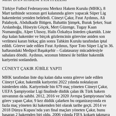
Türkiye Futbol Federasyonu Merkez Hakem Kurulu (MHK), 8
Mart tarihinde sezonun geri kalanında görev yapacak Süper Lig
hakemlerini yeniden belirledi. Cüneyt Çakır, Fırat Aydınus, Ali
Palabıyık, Abdulkadir Bitigen, Bahattin Şimşek, Burak Şeker, Suat
Arslanboğa, Hüseyin Göçek, Mert Güzenge, Tugay Kaan
Numanoğlu, Alper Ulusoy, Halis Özkahya listeden çıkartıldı. Liste
dışı kalan hakemler ve birçok gözlemcinin görevine aniden son
verilmesi kararı birkaç gün sonra Tahkim Kurulu tarafından iptal
edildi. Göreve iade edilen Fırat Aydınus, Spor Toto Süper Lig’in 36.
haftasındaki Medipol Başakşehir – Galatasaray mücadelesiyle
sahalara döndü. Aydınus, sezonun bitmesi ile birlikte hakemlik
kariyerini sonlandırdı.
CÜNEYT ÇAKIR JÜBİLE YAPTI
MHK tarafından liste dışı kalan daha sonra göreve iade edilen
Cüneyt Çakır, hakemlik kariyerini 2022 yılında noktalayan
isimlerden oldu. Kariyerinde bin 679 maç yöneten Cüneyt Çakır,
UEFA Şampiyonlar Ligi finalinde düdük çalan ilk Türk hakem
unvanının da sahibi. 2012, 2016 ve 2020 Avrupa Şampiyonası’nda
görev yapan Çakır, 9 kez düdük çalarken bu organizasyonda en
fazla maç yöneten iki hakemden biri olarak tarihe geçti. 2014 ve
2018 Dünya Kupası’nda yarı final maçları yöneten Çakır, bunu
başaran 2 hakemden biri oldu. 2006 yılında FIFA kokartı takmaya