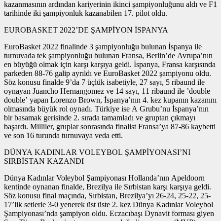
kazanmasının ardından kariyerinin ikinci şampiyonluğunu aldı ve F1
tarihinde iki şampiyonluk kazanabilen 17. pilot oldu.
EUROBASKET 2022’DE ŞAMPİYON İSPANYA
EuroBasket 2022 finalinde 3 şampiyonluğu bulunan İspanya ile
turnuvada tek şampiyonluğu bulunan Fransa, Berlin’de Avrupa’nın
en büyüğü olmak için karşı karşıya geldi. İspanya, Fransa karşısında
parkeden 88-76 galip ayrıldı ve EuroBasket 2022 şampiyonu oldu.
Söz konusu finalde 9’da 7 üçlük isabetiyle, 27 sayı, 5 ribaund ile
oynayan Juancho Hernangomez ve 14 sayı, 11 ribaund ile ’double
double’ yapan Lorenzo Brown, İspanya’nın 4. kez kupanın kazanını
olmasında büyük rol oynadı. Türkiye ise A Grubu’nu İspanya’nın
bir basamak gerisinde 2. sırada tamamladı ve gruptan çıkmayı
başardı. Milliler, gruplar sonrasında finalist Fransa’ya 87-86 kaybetti
ve son 16 turunda turnuvaya veda etti.
DÜNYA KADINLAR VOLEYBOL ŞAMPİYONASI’NI
SIRBİSTAN KAZANDI
Dünya Kadınlar Voleybol Şampiyonası Hollanda’nın Apeldoorn
kentinde oynanan finalde, Brezilya ile Sırbistan karşı karşıya geldi.
Söz konusu final maçında, Sırbistan, Brezilya’yı 26-24, 25-22, 25-
17’lik setlerle 3-0 yenerek üst üste 2. kez Dünya Kadınlar Voleybol
Şampiyonası’nda şampiyon oldu. Eczacıbaşı Dynavit forması giyen