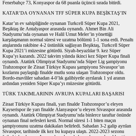
Fenerbahçe 73, Konyaspor da 68 puanla üçüncü sırada bitirdi.
KATAR’DA OYNANAN TFF SÜPER KUPA BEŞİKTAŞ’IN
Katar’ın ev sahipliğinde oynanan Turkcell Süper Kupa 2021,
Beşiktaş ile Antalyaspor arasında oynandı. Ahmet Bin Ali
Stadyumu’nda oynanan ve Halil Umut Meler’in yönettiği
karşılaşmanın normal süresi ve uzatma bölümü 1-1 sona erdi. Penaltı
atışlarında rakibine 4-2 üstünlük sağlayan Beşiktaş, Turkcell Süper
Kupa 2021’i müzesine götürdü. Siyah-beyazlılar 9. kez Süper
Kupa’yı kazandı. 2022 takvim yılında ikinci kez Süper Kupa finali
oynandı. Atatürk Olimpiyat Stadyumu’nda Süper Lig şampiyonu
Trabzonspor ile Ziraat Türkiye Kupası şampiyonu Sivasspor’un
kozlarını paylaştığı finalde mutlu sona ulaşan Trabzonspor oldu.
Bordo-mavililer sahadan 4-0’lık galibiyetle ayrılarak 1 yıl aranın
ardından yeniden Süper Kupa’yı müzesine götürdü.
TÜRK TAKIMLARININ AVRUPA KUPALARI BAŞARISI
Ziraat Türkiye Kupası finali, yarı finalde Trabzonspor’u eleyen
Kayserispor ile yarı finalde Alanyaspor’u eleyen Sivasspor arasında
oynandı. Atatürk Olimpiyat Stadyumu’nda binlerce taraftar önünde
oynanan final nefesleri kesti. Normal süresi 1-1 biten maçın
şampiyonunu uzatma dakikaları belirledi. Sahadan 3-2 galip ayrılan
Sivasspor, tarihinde ilk kez bu kupaya ulaştı. 2022-2023 sezonu