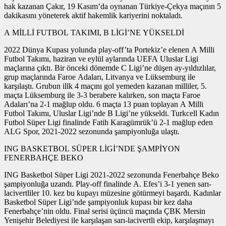
hak kazanan Çakır, 19 Kasım’da oynanan Türkiye-Çekya maçının 5
dakikasını yöneterek aktif hakemlik kariyerini noktaladı.
A MİLLİ FUTBOL TAKIMI, B LİGİ’NE YÜKSELDİ
2022 Dünya Kupası yolunda play-off’ta Portekiz’e elenen A Milli
Futbol Takımı, haziran ve eylül aylarında UEFA Uluslar Ligi
maçlarına çıktı. Bir önceki dönemde C Ligi’ne düşen ay-yıldızlılar,
grup maçlarında Faroe Adaları, Litvanya ve Lüksemburg ile
karşılaştı. Grubun illk 4 maçını gol yemeden kazanan milliler, 5.
maçta Lüksemburg ile 3-3 berabere kalırken, son maçta Faroe
Adaları’na 2-1 mağlup oldu. 6 maçta 13 puan toplayan A Milli
Futbol Takımı, Uluslar Ligi’nde B Ligi’ne yükseldi. Turkcell Kadın
Futbol Süper Ligi finalinde Fatih Karagümrük’ü 2-1 mağlup eden
ALG Spor, 2021-2022 sezonunda şampiyonluğa ulaştı.
ING BASKETBOL SÜPER LİGİ’NDE ŞAMPİYON
FENERBAHÇE BEKO
ING Basketbol Süper Ligi 2021-2022 sezonunda Fenerbahçe Beko
şampiyonluğa uzandı. Play-off finalinde A. Efes’i 3-1 yenen sarı-
lacivertliler 10. kez bu kupayı müzesine götürmeyi başardı. Kadınlar
Basketbol Süper Ligi’nde şampiyonluk kupası bir kez daha
Fenerbahçe’nin oldu. Final serisi üçüncü maçında ÇBK Mersin
Yenişehir Belediyesi ile karşılaşan sarı-lacivertli ekip, karşılaşmayı