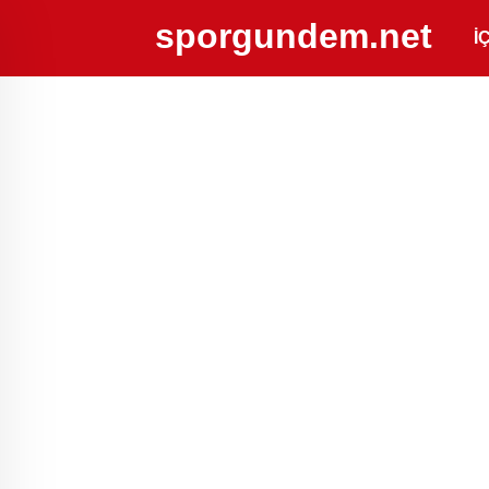
sporgundem.net
İ