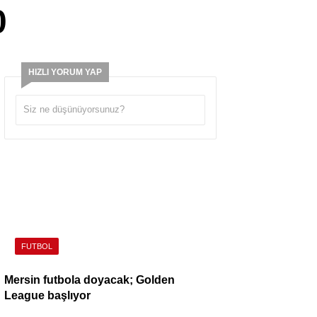
0
HIZLI YORUM YAP
FUTBOL
Mersin futbola doyacak; Golden
League başlıyor