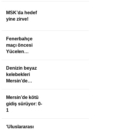
MSK’da hedef
yine zirve!
Fenerbahçe
maçı öncesi
Yücelen
Anamurspor’a
anlamlı ziyaret
Denizin beyaz
kelebekleri
Mersin’de
buluştu
Mersin’de kötü
gidiş sürüyor: 0-
1
‘Uluslararası