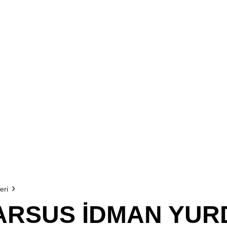
eri
 TARSUS İDMAN YURD