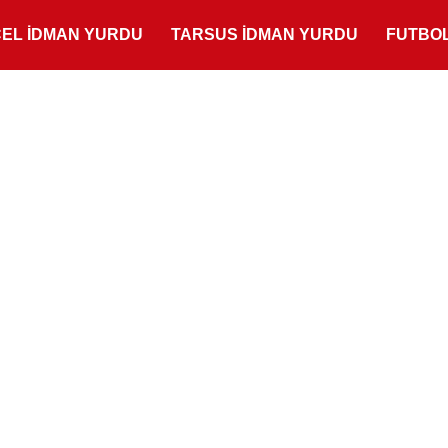
ÇEL İDMAN YURDU
TARSUS İDMAN YURDU
FUTBO