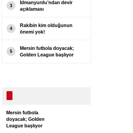
İdmanyurdu’ndan devir
3
açıklaması
Rakibin kim olduğunun
4
önemi yok!
Mersin futbola doyacak;
5
Golden League başlıyor
Mersin futbola
doyacak; Golden
League başlıyor