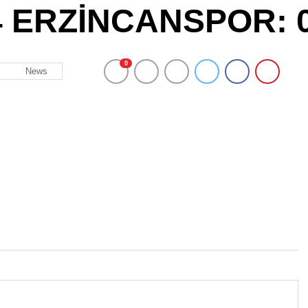
 ERZİNCANSPOR: 
0
News