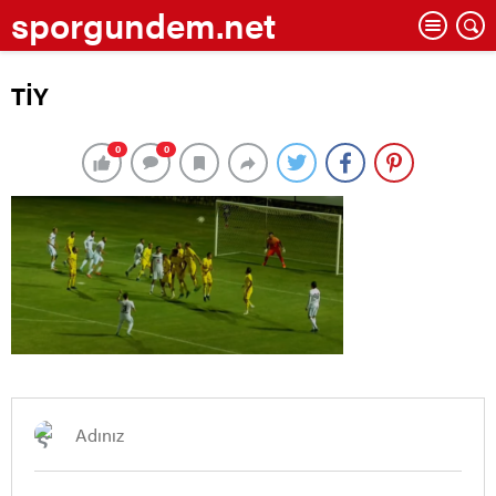
sporgundem.net
TİY
0
0