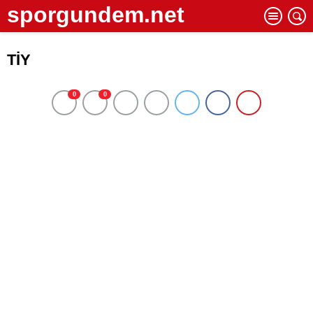
sporgundem.net
TİY
0
0