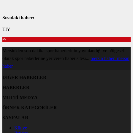
Sıradaki haber:
TİY
Mersin'den son dakika spor haberlerinin yayınlandığı ve bölgesel
olarak spor haberlerine yer veren haber sitesi...
mersin haber
mersin
haber
DİĞER HABERLER
HABERLER
MULTİ MEDYA
ÖRNEK KATEGORİLER
SAYFALAR
Künye