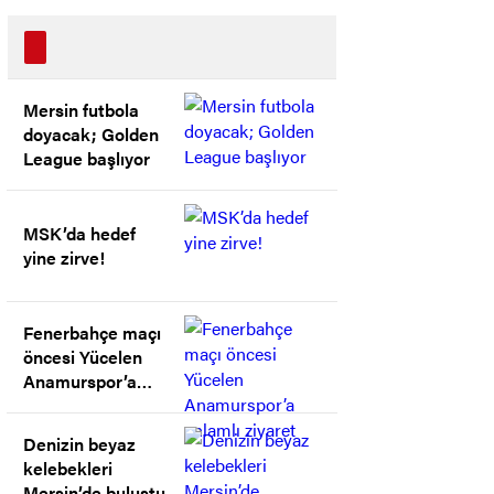
Mersin futbola
doyacak; Golden
League başlıyor
MSK’da hedef
yine zirve!
Fenerbahçe maçı
öncesi Yücelen
Anamurspor’a
anlamlı ziyaret
Denizin beyaz
kelebekleri
Mersin’de buluştu