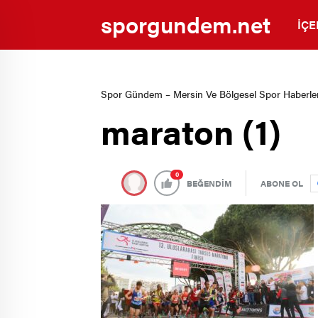
sporgundem.net
İÇE
Spor Gündem – Mersin Ve Bölgesel Spor Haberler
maraton (1)
0
BEĞENDİM
ABONE OL