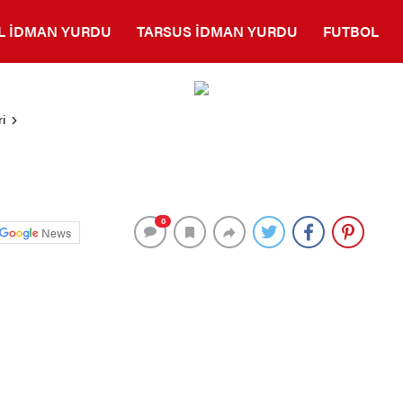
L İDMAN YURDU
TARSUS İDMAN YURDU
FUTBOL
i
0
News