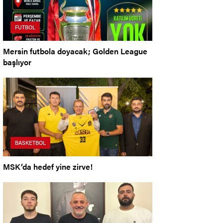
FUTBOL
Mersin futbola doyacak; Golden League
başlıyor
BASKETBOL
MSK’da hedef yine zirve!