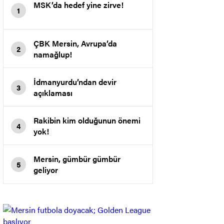
MSK’da hedef yine zirve!
1
ÇBK Mersin, Avrupa’da
2
namağlup!
İdmanyurdu’ndan devir
3
açıklaması
Rakibin kim olduğunun önemi
4
yok!
Mersin, gümbür gümbür
5
geliyor