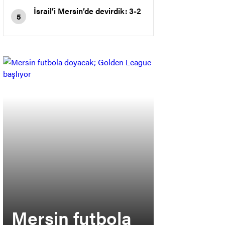
İsrail’i Mersin’de devirdik: 3-2
5
Mersin futbola
MSK’da