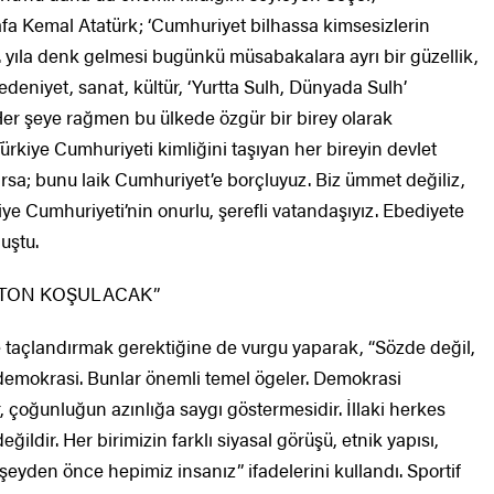
tafa Kemal Atatürk; ‘Cumhuriyet bilhassa kimsesizlerin
0. yıla denk gelmesi bugünkü müsabakalara ayrı bir güzellik,
deniyet, sanat, kültür, ‘Yurtta Sulh, Dünyada Sulh’
Her şeye rağmen bu ülkede özgür bir birey olarak
rkiye Cumhuriyeti kimliğini taşıyan her bireyin devlet
varsa; bunu laik Cumhuriyet’e borçluyuz. Biz ümmet değiliz,
kiye Cumhuriyeti’nin onurlu, şerefli vatandaşıyız. Ebediyete
uştu.
RATON KOŞULACAK”
 taçlandırmak gerektiğine de vurgu yaparak, “Sözde değil,
 demokrasi. Bunlar önemli temel ögeler. Demokrasi
 çoğunluğun azınlığa saygı göstermesidir. İllaki herkes
ldir. Her birimizin farklı siyasal görüşü, etnik yapısı,
şeyden önce hepimiz insanız” ifadelerini kullandı. Sportif