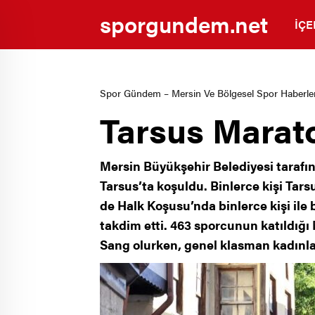
sporgundem.net
İÇE
Spor Gündem – Mersin Ve Bölgesel Spor Haberler
Tarsus Marat
Mersin Büyükşehir Belediyesi tarafınd
Tarsus’ta koşuldu. Binlerce kişi Tar
de Halk Koşusu’nda binlerce kişi ile
takdim etti. 463 sporcunun katıldığı
Sang olurken, genel klasman kadınlar