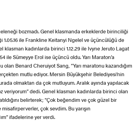
eleneği bozmadı. Genel klasmanda erkeklerde birinciliği
iği 1.05.16 ile Frankline Keitanyi Ngelel ve üçüncülüğü de
el klasman kadınlarda birinci 1.12.29 ile Ivyne Jeruto Lagat
16.54 ile Sümeyye Erol ise üçüncü oldu. Yarı Maraton’a
onu olan Benard Cheruiyot Sang, “Yarı maratonu kazandığım
gerçekten mutlu ediyor. Mersin Büyükşehir Belediyesi’nin
rada olmaktan da çok mutluyum. Aralık ayında yapılacak
öz veriyorum” dedi. Genel klasman kadınlarda birinci olan
atıldığını belirterek; “Çok beğendim ve çok güzel bir
 misafirperverler, çok sevdim. Bu yarışın
 ifadelerine yer verdi.