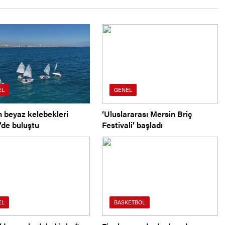
EL
GENEL
n beyaz kelebekleri
‘Uluslararası Mersin Briç
’de buluştu
Festivali’ başladı
EL
BASKETBOL