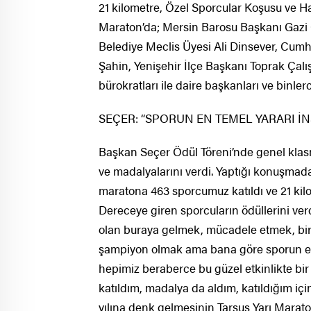
21 kilometre, Özel Sporcular Koşusu ve Hal
Maraton’da; Mersin Barosu Başkanı Gazi 
Belediye Meclis Üyesi Ali Dinsever, Cumhu
Şahin, Yenişehir İlçe Başkanı Toprak Çalı
bürokratları ile daire başkanları ve binler
SEÇER: “SPORUN EN TEMEL YARARI İN
Başkan Seçer Ödül Töreni’nde genel klasm
ve madalyalarını verdi. Yaptığı konuşmada
maratona 463 sporcumuz katıldı ve 21 kilom
Dereceye giren sporcuların ödüllerini v
olan buraya gelmek, mücadele etmek, bi
şampiyon olmak ama bana göre sporun en t
hepimiz beraberce bu güzel etkinlikte bir
katıldım, madalya da aldım, katıldığım iç
yılına denk gelmesinin Tarsus Yarı Marato