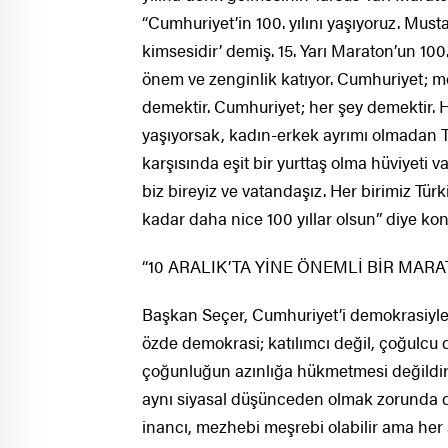
“Cumhuriyet’in 100. yılını yaşıyoruz. Mus
kimsesidir’ demiş. 15. Yarı Maraton’un 10
önem ve zenginlik katıyor. Cumhuriyet; me
demektir. Cumhuriyet; her şey demektir. 
yaşıyorsak, kadın-erkek ayrımı olmadan Tü
karşısında eşit bir yurttaş olma hüviyeti 
biz bireyiz ve vatandaşız. Her birimiz Tür
kadar daha nice 100 yıllar olsun” diye kon
“10 ARALIK’TA YİNE ÖNEMLİ BİR MA
Başkan Seçer, Cumhuriyet’i demokrasiyle
özde demokrasi; katılımcı değil, çoğulcu
çoğunluğun azınlığa hükmetmesi değildir,
aynı siyasal düşünceden olmak zorunda deği
inancı, mezhebi meşrebi olabilir ama her 