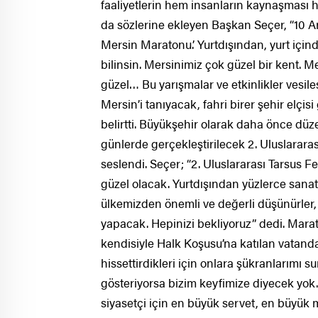
faaliyetlerin hem insanların kaynaşması
da sözlerine ekleyen Başkan Seçer, “10 Ara
Mersin Maratonu.’ Yurtdışından, yurt için
bilinsin. Mersinimiz çok güzel bir kent. Me
güzel… Bu yarışmalar ve etkinlikler vesile
Mersin’i tanıyacak, fahri birer şehir elçi
belirtti. Büyükşehir olarak daha önce düz
günlerde gerçekleştirilecek 2. Uluslarara
seslendi. Seçer; “2. Uluslararası Tarsus F
güzel olacak. Yurtdışından yüzlerce sanatç
ülkemizden önemli ve değerli düşünürler, 
yapacak. Hepinizi bekliyoruz” dedi. Mara
kendisiyle Halk Koşusu’na katılan vatand
hissettirdikleri için onlara şükranlarımı 
gösteriyorsa bizim keyfimize diyecek yok. D
siyasetçi için en büyük servet, en büyük mu