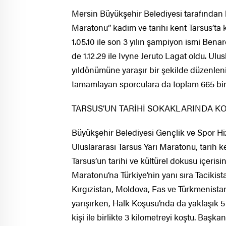
Mersin Büyükşehir Belediyesi tarafından bu 
Maratonu” kadim ve tarihi kent Tarsus’ta
1.05.10 ile son 3 yılın şampiyon ismi Ben
de 1.12.29 ile Ivyne Jeruto Lagat oldu. Ulu
yıldönümüne yaraşır bir şekilde düzenleni
tamamlayan sporculara da toplam 665 bin l
TARSUS’UN TARİHİ SOKAKLARINDA K
Büyükşehir Belediyesi Gençlik ve Spor Hi
Uluslararası Tarsus Yarı Maratonu, tarih k
Tarsus’un tarihi ve kültürel dokusu içeris
Maratonu’na Türkiye’nin yanı sıra Tacikis
Kırgızistan, Moldova, Fas ve Türkmenistan
yarışırken, Halk Koşusu’nda da yaklaşık 
kişi ile birlikte 3 kilometreyi koştu. Başk