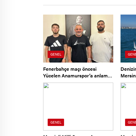
GENEL
GEN
Fenerbahçe maçı öncesi
Denizi
Yücelen Anamurspor’a anlamlı
Mersin
ziyaret
GENEL
GEN