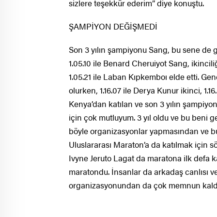
sizlere teşekkür ederim” diye konuştu.
ŞAMPİYON DEĞİŞMEDİ
Son 3 yılın şampiyonu Sang, bu sene de g
1.05.10 ile Benard Cheruiyot Sang, ikincil
1.05.21 ile Laban Kıpkemboı elde etti. Gen
olurken, 1.16.07 ile Derya Kunur ikinci, 1.
Kenya’dan katılan ve son 3 yılın şampiy
için çok mutluyum. 3 yıl oldu ve bu beni 
böyle organizasyonlar yapmasından ve bu
Uluslararası Maraton’a da katılmak için s
Ivyne Jeruto Lagat da maratona ilk defa k
maratondu. İnsanlar da arkadaş canlısı ve
organizasyonundan da çok memnun kaldım”