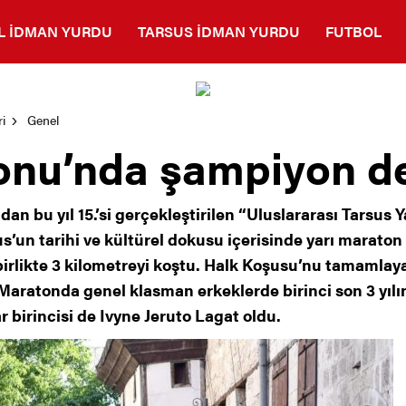
L İDMAN YURDU
TARSUS İDMAN YURDU
FUTBOL
i
Genel
onu’nda şampiyon d
an bu yıl 15.’si gerçekleştirilen “Uluslararası Tarsus 
sus’un tarihi ve kültürel dokusu içerisinde yarı marat
 birlikte 3 kilometreyi koştu. Halk Koşusu’nu tamamlay
 Maratonda genel klasman erkeklerde birinci son 3 yı
 birincisi de Ivyne Jeruto Lagat oldu.