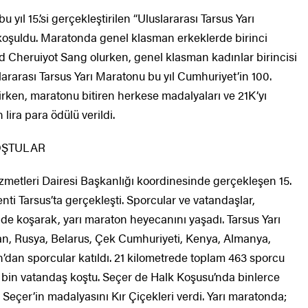
yıl 15.’si gerçekleştirilen “Uluslararası Tarsus Yarı
 koşuldu. Maratonda genel klasman erkeklerde birinci
ard Cheruiyot Sang olurken, genel klasman kadınlar birincisi
slararası Tarsus Yarı Maratonu bu yıl Cumhuriyet’in 100.
rken, maratonu bitiren herkese madalyaları ve 21K’yı
ira para ödülü verildi.
OŞTULAR
zmetleri Dairesi Başkanlığı koordinesinde gerçekleşen 15.
enti Tarsus’ta gerçekleşti. Sporcular ve vatandaşlar,
inde koşarak, yarı maraton heyecanını yaşadı. Tarsus Yarı
tan, Rusya, Belarus, Çek Cumhuriyeti, Kenya, Almanya,
’dan sporcular katıldı. 21 kilometrede toplam 463 sporcu
5 bin vatandaş koştu. Seçer de Halk Koşusu’nda binlerce
an Seçer’in madalyasını Kır Çiçekleri verdi. Yarı maratonda;