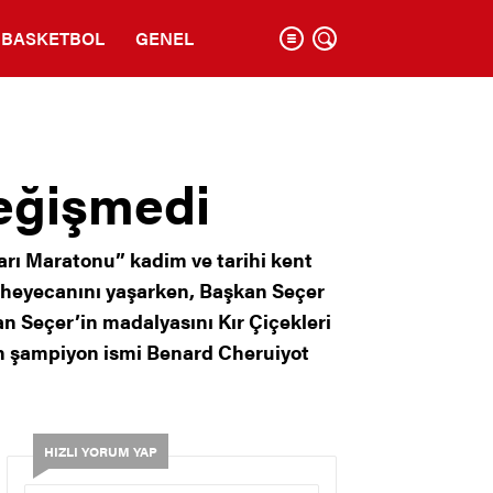
BASKETBOL
GENEL
eğişmedi
Yarı Maratonu” kadim ve tarihi kent
on heyecanını yaşarken, Başkan Seçer
an Seçer’in madalyasını Kır Çiçekleri
lın şampiyon ismi Benard Cheruiyot
HIZLI YORUM YAP