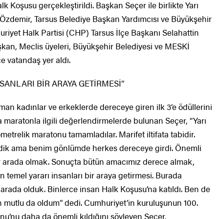
k Koşusu gerçekleştirildi. Başkan Seçer ile birlikte Yarı
Özdemir, Tarsus Belediye Başkan Yardımcısı ve Büyükşehir
riyet Halk Partisi (CHP) Tarsus İlçe Başkanı Selahattin
şkan, Meclis üyeleri, Büyükşehir Belediyesi ve MESKİ
ce vatandaş yer aldı.
SANLARI BİR ARAYA GETİRMESİ”
an kadınlar ve erkeklerde dereceye giren ilk 3’e ödüllerini
 maratonla ilgili değerlendirmelerde bulunan Seçer, “Yarı
etrelik maratonu tamamladılar. Marifet iltifata tabidir.
erdik ama benim gönlümde herkes dereceye girdi. Önemli
r arada olmak. Sonuçta bütün amacımız derece almak,
emel yararı insanları bir araya getirmesi. Burada
 arada olduk. Binlerce insan Halk Koşusu’na katıldı. Ben de
in mutlu da oldum” dedi. Cumhuriyet’in kuruluşunun 100.
nu’nu daha da önemli kıldığını söyleyen Seçer,