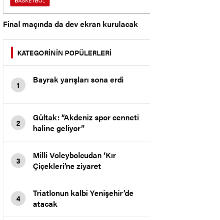
BASKETBOL
Final maçında da dev ekran kurulacak
KATEGORİNİN POPÜLERLERİ
Bayrak yarışları sona erdi
1
Gültak: “Akdeniz spor cenneti
2
haline geliyor”
Milli Voleybolcudan ‘Kır
3
Çiçekleri’ne ziyaret
Triatlonun kalbi Yenişehir’de
4
atacak