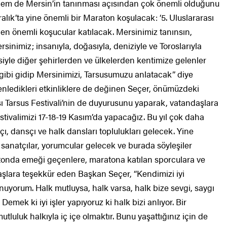
 hem de Mersin’in tanınması açısından çok önemli olduğunu
lık’ta yine önemli bir Maraton koşulacak: ‘5. Uluslararası
den önemli koşucular katılacak. Mersinimiz tanınsın,
rsinimiz; insanıyla, doğasıyla, deniziyle ve Toroslarıyla
siyle diğer şehirlerden ve ülkelerden kentimize gelenler
si gibi gidip Mersinimizi, Tarsusumuzu anlatacak” diye
enledikleri etkinliklere de değinen Seçer, önümüzdeki
sı Tarsus Festivali’nin de duyurusunu yaparak, vatandaşlara
estivalimizi 17-18-19 Kasım’da yapacağız. Bu yıl çok daha
ı, dansçı ve halk dansları toplulukları gelecek. Yine
sanatçılar, yorumcular gelecek ve burada söyleşiler
tonda emeği geçenlere, maratona katılan sporculara ve
aşlara teşekkür eden Başkan Seçer, “Kendimizi iyi
sunuyorum. Halk mutluysa, halk varsa, halk bize sevgi, saygı
emek ki iyi işler yapıyoruz ki halk bizi anlıyor. Bir
tluluk halkıyla iç içe olmaktır. Bunu yaşattığınız için de