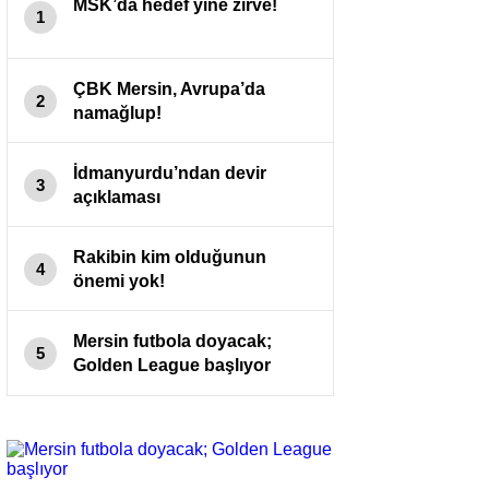
MSK’da hedef yine zirve!
1
ÇBK Mersin, Avrupa’da
2
namağlup!
İdmanyurdu’ndan devir
3
açıklaması
Rakibin kim olduğunun
4
önemi yok!
Mersin futbola doyacak;
5
Golden League başlıyor