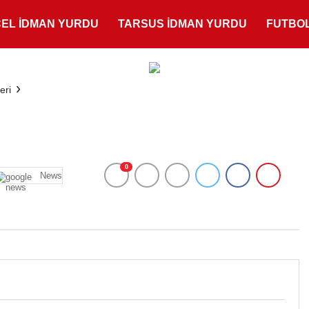
ÇEL İDMAN YURDU
TARSUS İDMAN YURDU
FUTBO
eri
0
News