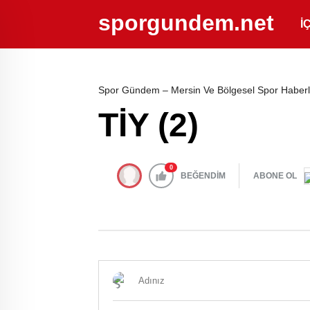
sporgundem.net
İ
Spor Gündem – Mersin Ve Bölgesel Spor Haberl
TİY (2)
0
BEĞENDİM
ABONE OL