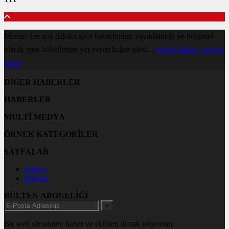
Mersin'den son dakika spor haberlerinin yayınlandığı ve bölgesel
olarak spor haberlerine yer veren haber sitesi...
mersin haber
mersin
haber
DİĞER HABERLER
HABERLER
MULTİ MEDYA
ÖRNEK KATEGORİLER
SAYFALAR
Künye
İletişim
BÜLTEN ABONELİĞİ
+
Bu web sitesinden haber ve ebülten almak istiyorum