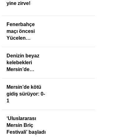
yine zirve!
Fenerbahçe
maçı öncesi
Yücelen
Anamurspor’a
anlamlı ziyaret
Denizin beyaz
kelebekleri
Mersin’de
buluştu
Mersin’de kötü
gidiş sürüyor: 0-
1
‘Uluslararası
Mersin Briç
Festivali’ başladı