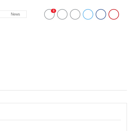
0
News