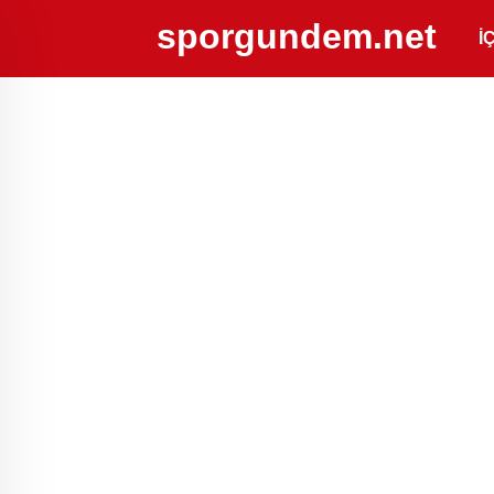
sporgundem.net
İ