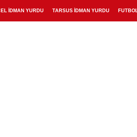
ÇEL İDMAN YURDU
TARSUS İDMAN YURDU
FUTBO