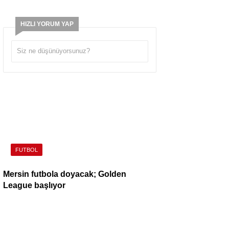
HIZLI YORUM YAP
FUTBOL
Mersin futbola doyacak; Golden
League başlıyor