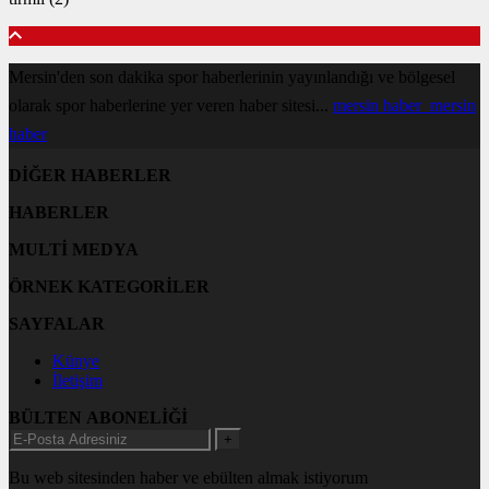
Mersin'den son dakika spor haberlerinin yayınlandığı ve bölgesel
olarak spor haberlerine yer veren haber sitesi...
mersin haber
mersin
haber
DİĞER HABERLER
HABERLER
MULTİ MEDYA
ÖRNEK KATEGORİLER
SAYFALAR
Künye
İletişim
BÜLTEN ABONELİĞİ
+
Bu web sitesinden haber ve ebülten almak istiyorum