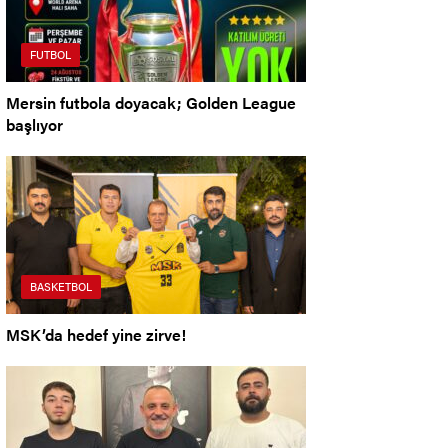
FUTBOL
Mersin futbola doyacak; Golden League
başlıyor
BASKETBOL
MSK’da hedef yine zirve!