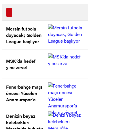
Mersin futbola
doyacak; Golden
League başlıyor
MSK’da hedef
yine zirve!
Fenerbahçe maçı
öncesi Yücelen
Anamurspor’a
anlamlı ziyaret
Denizin beyaz
kelebekleri
Mersin’de buluştu