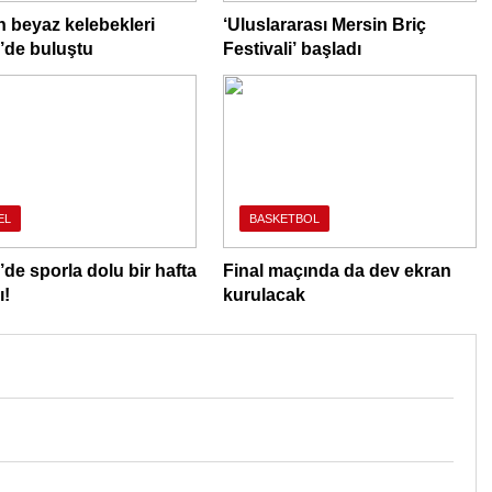
n beyaz kelebekleri
‘Uluslararası Mersin Briç
’de buluştu
Festivali’ başladı
EL
BASKETBOL
’de sporla dolu bir hafta
Final maçında da dev ekran
ı!
kurulacak