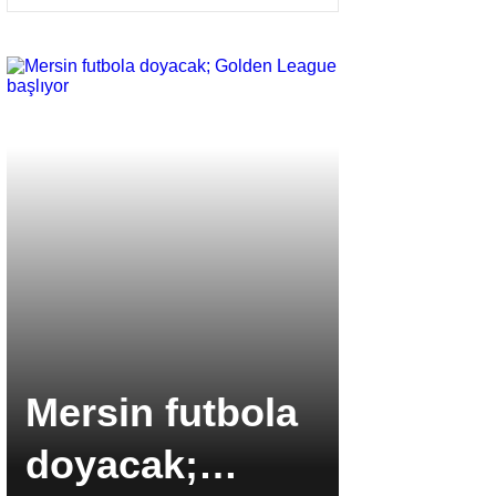
Mersin futbola
MSK’da
doyacak;
yine zi