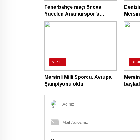
Fenerbahçe maçı öncesi
Denizi
Yücelen Anamurspor’a
Mersin
anlamlı ziyaret
GENEL
GEN
Mersinli Milli Sporcu, Avrupa
Mersin
Şampiyonu oldu
başlad