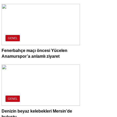
GENEL
Fenerbahçe maçı öncesi Yücelen
Anamurspor’a anlamlı ziyaret
GENEL
Denizin beyaz kelebekleri Mersin’de
buluştu