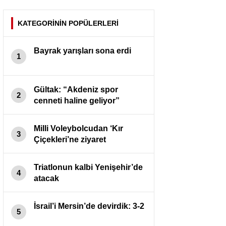
KATEGORİNİN POPÜLERLERİ
Bayrak yarışları sona erdi
1
Gültak: “Akdeniz spor
2
cenneti haline geliyor”
Milli Voleybolcudan ‘Kır
3
Çiçekleri’ne ziyaret
Triatlonun kalbi Yenişehir’de
4
atacak
İsrail’i Mersin’de devirdik: 3-2
5