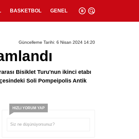
L
BASKETBOL
GENEL
Güncelleme Tarihi: 6 Nisan 2024 14:20
mamlandı
rası Bisiklet Turu'nun ikinci etabı
lçesindeki Soli Pompeipolis Antik
HIZLI YORUM YAP