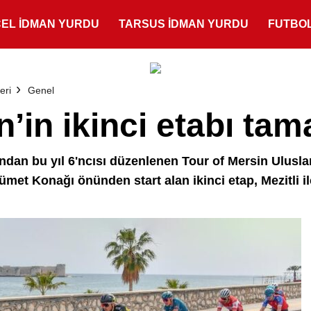
ÇEL İDMAN YURDU
TARSUS İDMAN YURDU
FUTBO
eri
Genel
n’in ikinci etabı ta
dan bu yıl 6'ncısı düzenlenen Tour of Mersin Uluslara
met Konağı önünden start alan ikinci etap, Mezitli i