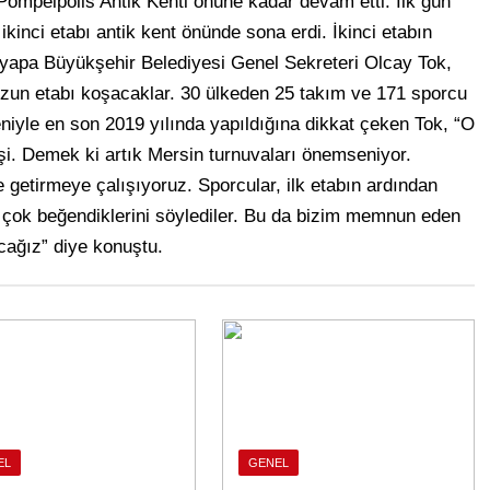
 Pompeipolis Antik Kenti önüne kadar devam etti. İlk gün
inci etabı antik kent önünde sona erdi. İkinci etabın
 yapa Büyükşehir Belediyesi Genel Sekreteri Olcay Tok,
uzun etabı koşacaklar. 30 ülkeden 25 takım ve 171 sporcu
iyle en son 2019 yılında yapıldığına dikkat çeken Tok, “O
şi. Demek ki artık Mersin turnuvaları önemseniyor.
 getirmeye çalışıyoruz. Sporcular, ilk etabın ardından
 çok beğendiklerini söylediler. Bu da bizim memnun eden
cağız” diye konuştu.
EL
GENEL