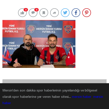
0
0
Mersin'den son dakika spor haberlerinin yayınlandığı ve bölgesel
olarak spor haberlerine yer veren haber sitesi...
mersin haber
mersin
haber