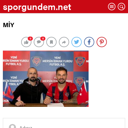
sporgundem.net
MİY
0
0