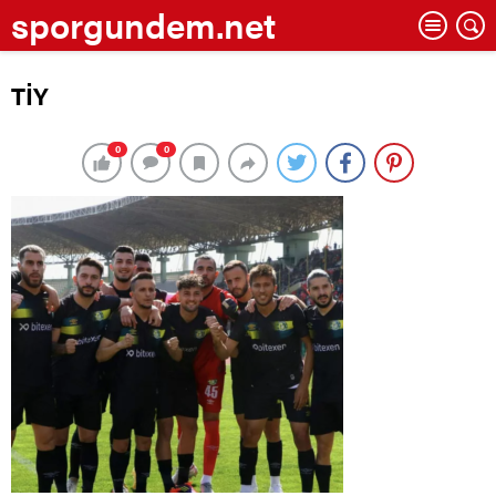
sporgundem.net
TİY
0
0