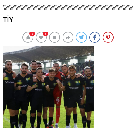
TİY
0
0