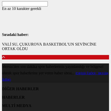
En az 10 karakter gerekli
Sıradaki haber:
VALİ SU, ÇUKUROVA BASKETBOL’UN SEVİNCİNE
ORTAK OLDU
Mersin'den son dakika spor haberlerinin yayınlandığı ve bölgesel
olarak spor haberlerine yer veren haber sitesi...
mersin haber
mersin
haber
DİĞER HABERLER
HABERLER
MULTİ MEDYA