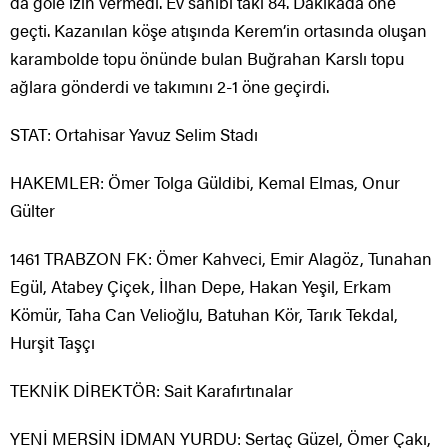
da gole izin vermedi. Ev sahibi takı 84. Dakikada öne
geçti. Kazanılan köşe atışında Kerem’in ortasında oluşan
karambolde topu önünde bulan Buğrahan Karslı topu
ağlara gönderdi ve takımını 2-1 öne geçirdi.
STAT: Ortahisar Yavuz Selim Stadı
HAKEMLER: Ömer Tolga Güldibi, Kemal Elmas, Onur
Gülter
1461 TRABZON FK: Ömer Kahveci, Emir Alagöz, Tunahan
Egül, Atabey Çiçek, İlhan Depe, Hakan Yeşil, Erkam
Kömür, Taha Can Velioğlu, Batuhan Kör, Tarık Tekdal,
Hurşit Taşçı
TEKNİK DİREKTÖR: Sait Karafırtınalar
YENİ MERSİN İDMAN YURDU: Sertaç Güzel, Ömer Çakı,