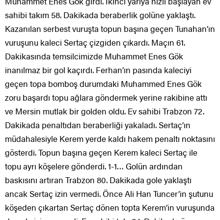
Muhammet Enes Gök girdi. İkinci yarıya hızlı başlayan ev
sahibi takım 58. Dakikada beraberlik golüne yaklaştı.
Kazanılan serbest vuruşta topun başına geçen Tunahan’ın
vuruşunu kaleci Sertaç çizgiden çıkardı. Maçın 61.
Dakikasında temsilcimizde Muhammet Enes Gök
inanılmaz bir gol kaçırdı. Ferhan’ın pasında kaleciyi
geçen topa bomboş durumdaki Muhammed Enes Gök
zoru başardı topu ağlara göndermek yerine rakibine attı
ve Mersin mutlak bir golden oldu. Ev sahibi Trabzon 72.
Dakikada penaltıdan beraberliği yakaladı. Sertaç’ın
müdahalesiyle Kerem yerde kaldı hakem penaltı noktasını
gösterdi. Topun başına geçen Kerem kaleci Sertaç ile
topu ayrı köşelere gönderdi. 1-1… Golün ardından
baskısını artıran Trabzon 80. Dakikada gole yaklaştı
ancak Sertaç izin vermedi. Önce Ali Han Tuncer’in şutunu
köşeden çıkartan Sertaç dönen topta Kerem’in vuruşunda