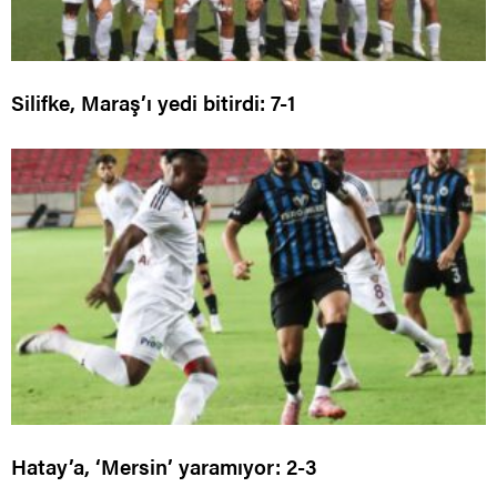
Silifke, Maraş’ı yedi bitirdi: 7-1
Hatay’a, ‘Mersin’ yaramıyor: 2-3