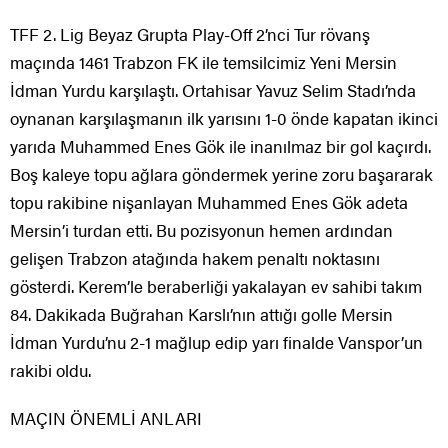
TFF 2. Lig Beyaz Grupta Play-Off 2’nci Tur rövanş
maçında 1461 Trabzon FK ile temsilcimiz Yeni Mersin
İdman Yurdu karşılaştı. Ortahisar Yavuz Selim Stadı’nda
oynanan karşılaşmanın ilk yarısını 1-0 önde kapatan ikinci
yarıda Muhammed Enes Gök ile inanılmaz bir gol kaçırdı.
Boş kaleye topu ağlara göndermek yerine zoru başararak
topu rakibine nişanlayan Muhammed Enes Gök adeta
Mersin’i turdan etti. Bu pozisyonun hemen ardından
gelişen Trabzon atağında hakem penaltı noktasını
gösterdi. Kerem’le beraberliği yakalayan ev sahibi takım
84. Dakikada Buğrahan Karslı’nın attığı golle Mersin
İdman Yurdu’nu 2-1 mağlup edip yarı finalde Vanspor’un
rakibi oldu.
MAÇIN ÖNEMLİ ANLARI