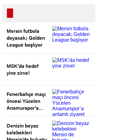
Mersin futbola
doyacak; Golden
League başlıyor
MSK’da hedef
yine zirve!
Fenerbahçe maçı
öncesi Yücelen
Anamurspor’a
anlamlı ziyaret
Denizin beyaz
kelebekleri
Mersin’de buluştu