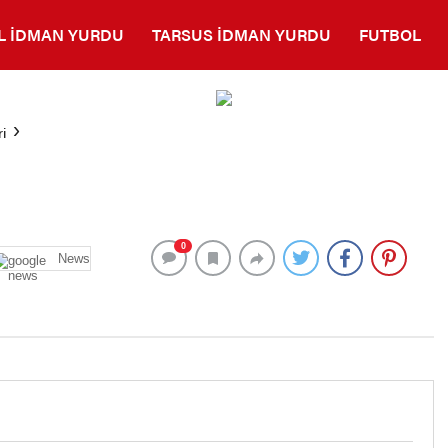
L İDMAN YURDU
TARSUS İDMAN YURDU
FUTBOL
i
0
News