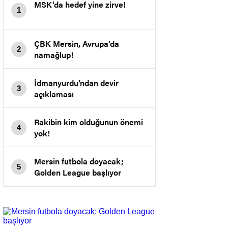
MSK’da hedef yine zirve!
1
ÇBK Mersin, Avrupa’da
2
namağlup!
İdmanyurdu’ndan devir
3
açıklaması
Rakibin kim olduğunun önemi
4
yok!
Mersin futbola doyacak;
5
Golden League başlıyor