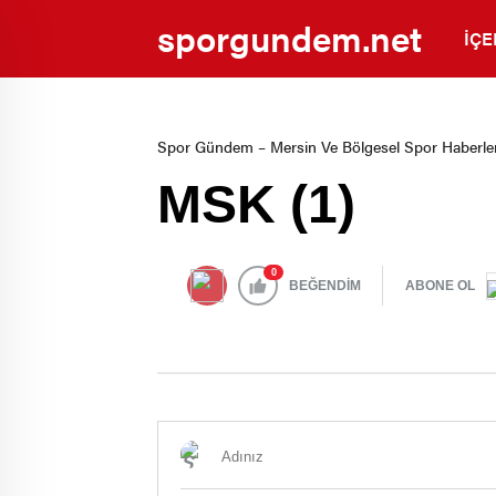
sporgundem.net
İÇE
Spor Gündem – Mersin Ve Bölgesel Spor Haberler
MSK (1)
0
BEĞENDİM
ABONE OL